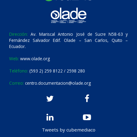
Dirección:
Av. Mariscal Antonio José de Sucre N58-63 y
Fernández Salvador Edif. Olade – San Carlos, Quito –
Ecuador.
Web:
www.olade.org
Teléfono:
(593 2) 259 8122 / 2598 280
Correo:
centro.documentacion@olade.org
Tweets by cubemediaco