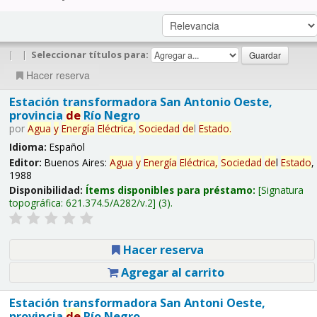
|
|
Seleccionar títulos para:
Hacer reserva
Estación transformadora San Antonio Oeste,
provincia
de
Río Negro
por
Agua
y
Energía
Eléctrica,
Sociedad
de
l
Estado
.
Idioma:
Español
Editor:
Buenos Aires:
Agua
y
Energía
Eléctrica,
Sociedad
de
l
Estado
,
1988
Disponibilidad:
Ítems disponibles para préstamo:
Signatura
topográfica:
621.374.5/A282/v.2
(3).
Hacer reserva
Agregar al carrito
Estación transformadora San Antoni Oeste,
provincia
de
Río Negro