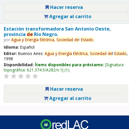
Hacer reserva
Agregar al carrito
Estación transformadora San Antonio Oeste,
provincia
de
Río Negro.
por
Agua
y
Energía
Eléctrica,
Sociedad
de
l
Estado
.
Idioma:
Español
Editor:
Buenos Aires:
Agua
y
Energía
Eléctrica,
Sociedad
de
l
Estado
,
1998
Disponibilidad:
Ítems disponibles para préstamo:
Signatura
topográfica:
621.374.5/A282/v.1
(1).
Hacer reserva
Agregar al carrito