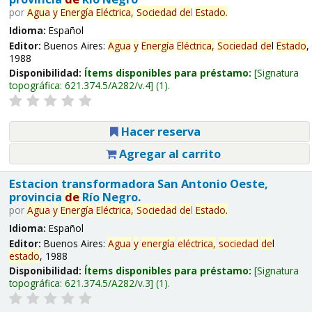
por
Agua
y
Energía
Eléctrica,
Sociedad
de
l
Estado
.
Idioma:
Español
Editor:
Buenos Aires:
Agua
y
Energía
Eléctrica,
Sociedad
de
l
Estado
,
1988
Disponibilidad:
Ítems disponibles para préstamo:
Signatura
topográfica:
621.374.5/A282/v.4
(1).
Hacer reserva
Agregar al carrito
Estacion transformadora San Antonio Oeste,
provincia
de
Río Negro.
por
Agua
y
Energía
Eléctrica,
Sociedad
de
l
Estado
.
Idioma:
Español
Editor:
Buenos Aires:
Agua
y
energía
eléctrica,
sociedad
de
l
estado
, 1988
Disponibilidad:
Ítems disponibles para préstamo:
Signatura
topográfica:
621.374.5/A282/v.3
(1).