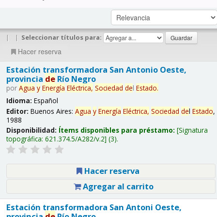
|
|
Seleccionar títulos para:
Hacer reserva
Estación transformadora San Antonio Oeste,
provincia
de
Río Negro
por
Agua
y
Energía
Eléctrica,
Sociedad
de
l
Estado
.
Idioma:
Español
Editor:
Buenos Aires:
Agua
y
Energía
Eléctrica,
Sociedad
de
l
Estado
,
1988
Disponibilidad:
Ítems disponibles para préstamo:
Signatura
topográfica:
621.374.5/A282/v.2
(3).
Hacer reserva
Agregar al carrito
Estación transformadora San Antoni Oeste,
provincia
de
Río Negro