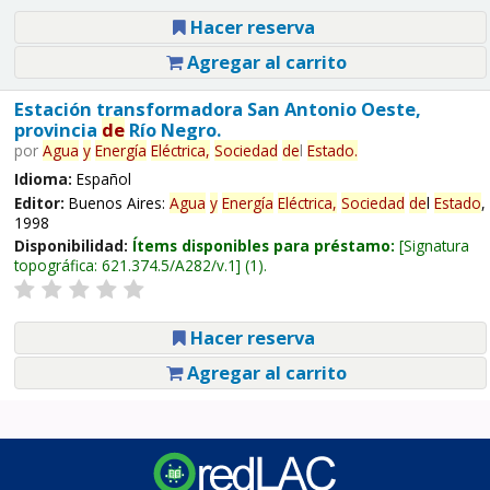
Hacer reserva
Agregar al carrito
Estación transformadora San Antonio Oeste,
provincia
de
Río Negro.
por
Agua
y
Energía
Eléctrica,
Sociedad
de
l
Estado
.
Idioma:
Español
Editor:
Buenos Aires:
Agua
y
Energía
Eléctrica,
Sociedad
de
l
Estado
,
1998
Disponibilidad:
Ítems disponibles para préstamo:
Signatura
topográfica:
621.374.5/A282/v.1
(1).
Hacer reserva
Agregar al carrito