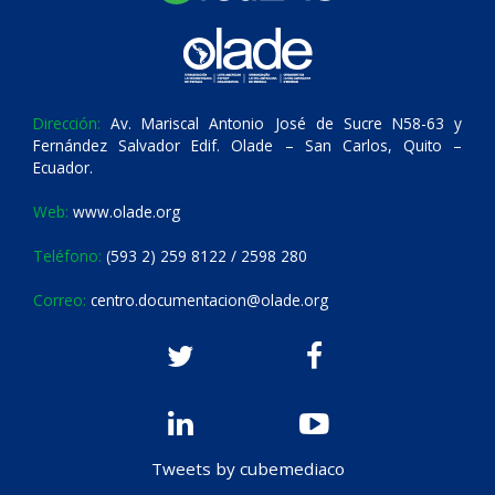
Dirección:
Av. Mariscal Antonio José de Sucre N58-63 y
Fernández Salvador Edif. Olade – San Carlos, Quito –
Ecuador.
Web:
www.olade.org
Teléfono:
(593 2) 259 8122 / 2598 280
Correo:
centro.documentacion@olade.org
Tweets by cubemediaco