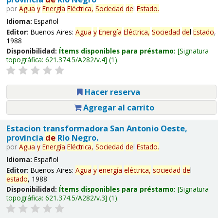
por
Agua
y
Energía
Eléctrica,
Sociedad
de
l
Estado
.
Idioma:
Español
Editor:
Buenos Aires:
Agua
y
Energía
Eléctrica,
Sociedad
de
l
Estado
,
1988
Disponibilidad:
Ítems disponibles para préstamo:
Signatura
topográfica:
621.374.5/A282/v.4
(1).
Hacer reserva
Agregar al carrito
Estacion transformadora San Antonio Oeste,
provincia
de
Río Negro.
por
Agua
y
Energía
Eléctrica,
Sociedad
de
l
Estado
.
Idioma:
Español
Editor:
Buenos Aires:
Agua
y
energía
eléctrica,
sociedad
de
l
estado
, 1988
Disponibilidad:
Ítems disponibles para préstamo:
Signatura
topográfica:
621.374.5/A282/v.3
(1).