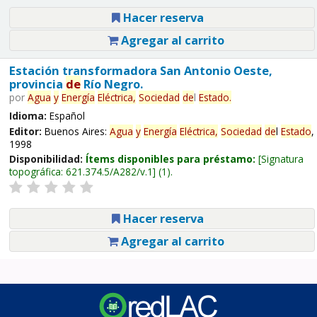
Hacer reserva
Agregar al carrito
Estación transformadora San Antonio Oeste,
provincia
de
Río Negro.
por
Agua
y
Energía
Eléctrica,
Sociedad
de
l
Estado
.
Idioma:
Español
Editor:
Buenos Aires:
Agua
y
Energía
Eléctrica,
Sociedad
de
l
Estado
,
1998
Disponibilidad:
Ítems disponibles para préstamo:
Signatura
topográfica:
621.374.5/A282/v.1
(1).
Hacer reserva
Agregar al carrito