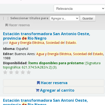
|
|
Seleccionar títulos para:
Hacer reserva
Estación transformadora San Antonio Oeste,
provincia
de
Río Negro
por
Agua
y
Energía
Eléctrica,
Sociedad
de
l
Estado
.
Idioma:
Español
Editor:
Buenos Aires:
Agua
y
Energía
Eléctrica,
Sociedad
de
l
Estado
,
1988
Disponibilidad:
Ítems disponibles para préstamo:
Signatura
topográfica:
621.374.5/A282/v.2
(3).
Hacer reserva
Agregar al carrito
Estación transformadora San Antoni Oeste,
provincia
de
Río Negro