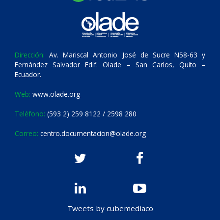
Dirección:
Av. Mariscal Antonio José de Sucre N58-63 y
Fernández Salvador Edif. Olade – San Carlos, Quito –
Ecuador.
Web:
www.olade.org
Teléfono:
(593 2) 259 8122 / 2598 280
Correo:
centro.documentacion@olade.org
Tweets by cubemediaco