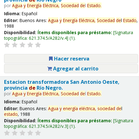
por
Agua
y
Energía
Eléctrica,
Sociedad
de
l
Estado
.
Idioma:
Español
Editor:
Buenos Aires:
Agua
y
Energía
Eléctrica,
Sociedad
de
l
Estado
,
1988
Disponibilidad:
Ítems disponibles para préstamo:
Signatura
topográfica:
621.374.5/A282/v.4
(1).
Hacer reserva
Agregar al carrito
Estacion transformadora San Antonio Oeste,
provincia
de
Río Negro.
por
Agua
y
Energía
Eléctrica,
Sociedad
de
l
Estado
.
Idioma:
Español
Editor:
Buenos Aires:
Agua
y
energía
eléctrica,
sociedad
de
l
estado
, 1988
Disponibilidad:
Ítems disponibles para préstamo:
Signatura
topográfica:
621.374.5/A282/v.3
(1).