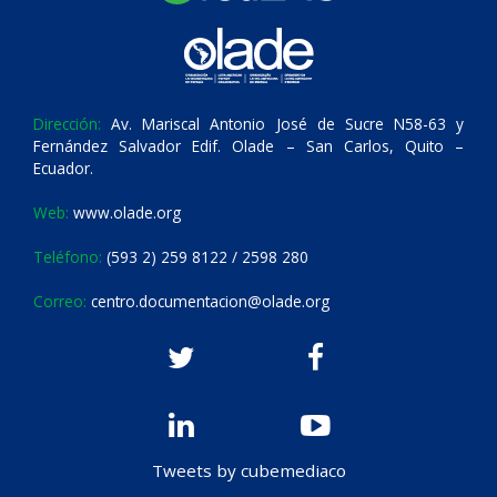
Dirección:
Av. Mariscal Antonio José de Sucre N58-63 y
Fernández Salvador Edif. Olade – San Carlos, Quito –
Ecuador.
Web:
www.olade.org
Teléfono:
(593 2) 259 8122 / 2598 280
Correo:
centro.documentacion@olade.org
Tweets by cubemediaco