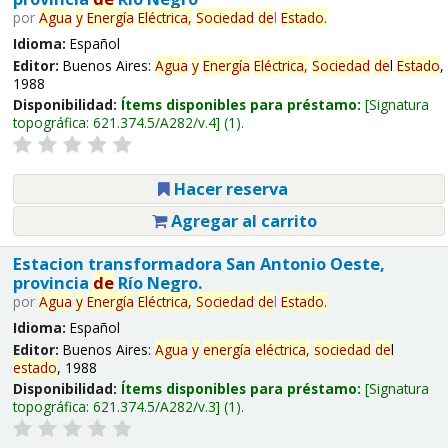
por
Agua
y
Energía
Eléctrica,
Sociedad
de
l
Estado
.
Idioma:
Español
Editor:
Buenos Aires:
Agua
y
Energía
Eléctrica,
Sociedad
de
l
Estado
,
1988
Disponibilidad:
Ítems disponibles para préstamo:
Signatura
topográfica:
621.374.5/A282/v.4
(1).
Hacer reserva
Agregar al carrito
Estacion transformadora San Antonio Oeste,
provincia
de
Río Negro.
por
Agua
y
Energía
Eléctrica,
Sociedad
de
l
Estado
.
Idioma:
Español
Editor:
Buenos Aires:
Agua
y
energía
eléctrica,
sociedad
de
l
estado
, 1988
Disponibilidad:
Ítems disponibles para préstamo:
Signatura
topográfica:
621.374.5/A282/v.3
(1).