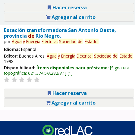
Hacer reserva
Agregar al carrito
Estación transformadora San Antonio Oeste,
provincia
de
Río Negro.
por
Agua
y
Energía
Eléctrica,
Sociedad
de
l
Estado
.
Idioma:
Español
Editor:
Buenos Aires:
Agua
y
Energía
Eléctrica,
Sociedad
de
l
Estado
,
1998
Disponibilidad:
Ítems disponibles para préstamo:
Signatura
topográfica:
621.374.5/A282/v.1
(1).
Hacer reserva
Agregar al carrito