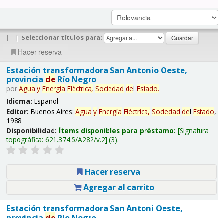
|
|
Seleccionar títulos para:
Hacer reserva
Estación transformadora San Antonio Oeste,
provincia
de
Río Negro
por
Agua
y
Energía
Eléctrica,
Sociedad
de
l
Estado
.
Idioma:
Español
Editor:
Buenos Aires:
Agua
y
Energía
Eléctrica,
Sociedad
de
l
Estado
,
1988
Disponibilidad:
Ítems disponibles para préstamo:
Signatura
topográfica:
621.374.5/A282/v.2
(3).
Hacer reserva
Agregar al carrito
Estación transformadora San Antoni Oeste,
provincia
de
Río Negro