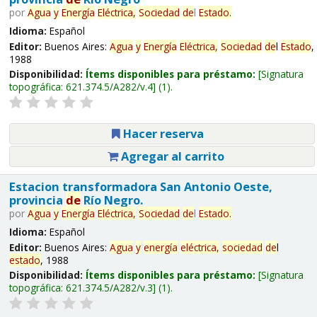
por
Agua
y
Energía
Eléctrica,
Sociedad
de
l
Estado
.
Idioma:
Español
Editor:
Buenos Aires:
Agua
y
Energía
Eléctrica,
Sociedad
de
l
Estado
,
1988
Disponibilidad:
Ítems disponibles para préstamo:
Signatura
topográfica:
621.374.5/A282/v.4
(1).
Hacer reserva
Agregar al carrito
Estacion transformadora San Antonio Oeste,
provincia
de
Río Negro.
por
Agua
y
Energía
Eléctrica,
Sociedad
de
l
Estado
.
Idioma:
Español
Editor:
Buenos Aires:
Agua
y
energía
eléctrica,
sociedad
de
l
estado
, 1988
Disponibilidad:
Ítems disponibles para préstamo:
Signatura
topográfica:
621.374.5/A282/v.3
(1).