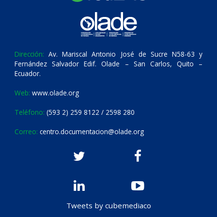
Dirección:
Av. Mariscal Antonio José de Sucre N58-63 y
Fernández Salvador Edif. Olade – San Carlos, Quito –
Ecuador.
Web:
www.olade.org
Teléfono:
(593 2) 259 8122 / 2598 280
Correo:
centro.documentacion@olade.org
Tweets by cubemediaco