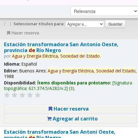
|
|
Seleccionar títulos para:
Hacer reserva
Estación transformadora San Antonio Oeste,
provincia
de
Río Negro
por
Agua
y
Energía
Eléctrica,
Sociedad
de
l
Estado
.
Idioma:
Español
Editor:
Buenos Aires:
Agua
y
Energía
Eléctrica,
Sociedad
de
l
Estado
,
1988
Disponibilidad:
Ítems disponibles para préstamo:
Signatura
topográfica:
621.374.5/A282/v.2
(3).
Hacer reserva
Agregar al carrito
Estación transformadora San Antoni Oeste,
provincia
de
Río Negro