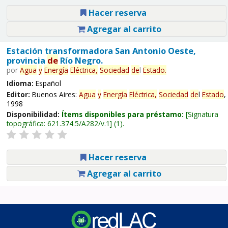
Hacer reserva
Agregar al carrito
Estación transformadora San Antonio Oeste,
provincia
de
Río Negro.
por
Agua
y
Energía
Eléctrica,
Sociedad
de
l
Estado
.
Idioma:
Español
Editor:
Buenos Aires:
Agua
y
Energía
Eléctrica,
Sociedad
de
l
Estado
,
1998
Disponibilidad:
Ítems disponibles para préstamo:
Signatura
topográfica:
621.374.5/A282/v.1
(1).
Hacer reserva
Agregar al carrito