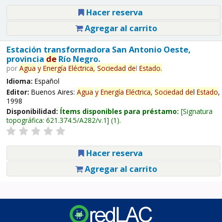
Hacer reserva
Agregar al carrito
Estación transformadora San Antonio Oeste,
provincia
de
Río Negro.
por
Agua
y
Energía
Eléctrica,
Sociedad
de
l
Estado
.
Idioma:
Español
Editor:
Buenos Aires:
Agua
y
Energía
Eléctrica,
Sociedad
de
l
Estado
,
1998
Disponibilidad:
Ítems disponibles para préstamo:
Signatura
topográfica:
621.374.5/A282/v.1
(1).
Hacer reserva
Agregar al carrito