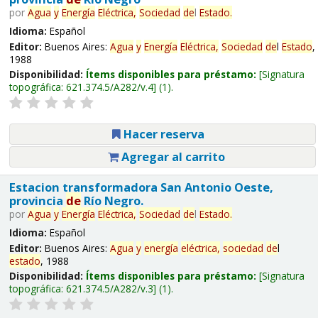
por
Agua
y
Energía
Eléctrica,
Sociedad
de
l
Estado
.
Idioma:
Español
Editor:
Buenos Aires:
Agua
y
Energía
Eléctrica,
Sociedad
de
l
Estado
,
1988
Disponibilidad:
Ítems disponibles para préstamo:
Signatura
topográfica:
621.374.5/A282/v.4
(1).
Hacer reserva
Agregar al carrito
Estacion transformadora San Antonio Oeste,
provincia
de
Río Negro.
por
Agua
y
Energía
Eléctrica,
Sociedad
de
l
Estado
.
Idioma:
Español
Editor:
Buenos Aires:
Agua
y
energía
eléctrica,
sociedad
de
l
estado
, 1988
Disponibilidad:
Ítems disponibles para préstamo:
Signatura
topográfica:
621.374.5/A282/v.3
(1).