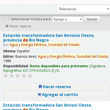
|
|
Seleccionar títulos para:
Hacer reserva
Estación transformadora San Antonio Oeste,
provincia
de
Río Negro
por
Agua
y
Energía
Eléctrica,
Sociedad
de
l
Estado
.
Idioma:
Español
Editor:
Buenos Aires:
Agua
y
Energía
Eléctrica,
Sociedad
de
l
Estado
,
1988
Disponibilidad:
Ítems disponibles para préstamo:
Signatura
topográfica:
621.374.5/A282/v.2
(3).
Hacer reserva
Agregar al carrito
Estación transformadora San Antoni Oeste,
provincia
de
Río Negro