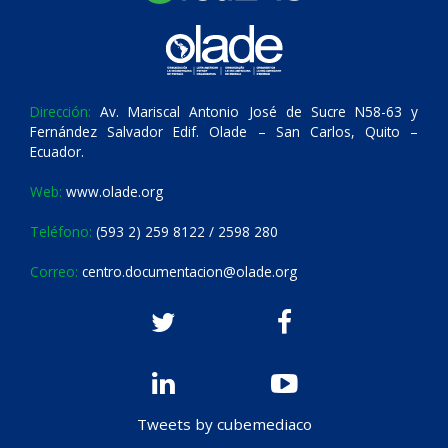
Dirección:
Av. Mariscal Antonio José de Sucre N58-63 y
Fernández Salvador Edif. Olade – San Carlos, Quito –
Ecuador.
Web:
www.olade.org
Teléfono:
(593 2) 259 8122 / 2598 280
Correo:
centro.documentacion@olade.org
Tweets by cubemediaco