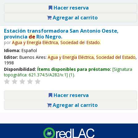
Hacer reserva
Agregar al carrito
Estación transformadora San Antonio Oeste,
provincia
de
Río Negro.
por
Agua
y
Energía
Eléctrica,
Sociedad
de
l
Estado
.
Idioma:
Español
Editor:
Buenos Aires:
Agua
y
Energía
Eléctrica,
Sociedad
de
l
Estado
,
1998
Disponibilidad:
Ítems disponibles para préstamo:
Signatura
topográfica:
621.374.5/A282/v.1
(1).
Hacer reserva
Agregar al carrito