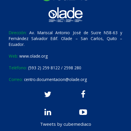
Dirección:
Av. Mariscal Antonio José de Sucre N58-63 y
Fernández Salvador Edif. Olade – San Carlos, Quito –
Ecuador.
Web:
www.olade.org
Teléfono:
(593 2) 259 8122 / 2598 280
Correo:
centro.documentacion@olade.org
Tweets by cubemediaco