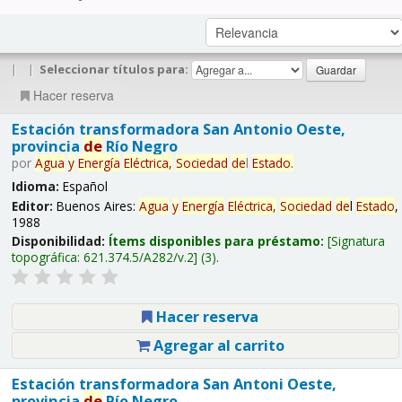
|
|
Seleccionar títulos para:
Hacer reserva
Estación transformadora San Antonio Oeste,
provincia
de
Río Negro
por
Agua
y
Energía
Eléctrica,
Sociedad
de
l
Estado
.
Idioma:
Español
Editor:
Buenos Aires:
Agua
y
Energía
Eléctrica,
Sociedad
de
l
Estado
,
1988
Disponibilidad:
Ítems disponibles para préstamo:
Signatura
topográfica:
621.374.5/A282/v.2
(3).
Hacer reserva
Agregar al carrito
Estación transformadora San Antoni Oeste,
provincia
de
Río Negro