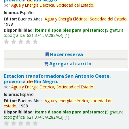
por
Agua
y
Energía
Eléctrica,
Sociedad
de
l
Estado
.
Idioma:
Español
Editor:
Buenos Aires:
Agua
y
Energía
Eléctrica,
Sociedad
de
l
Estado
,
1988
Disponibilidad:
Ítems disponibles para préstamo:
Signatura
topográfica:
621.374.5/A282/v.4
(1).
Hacer reserva
Agregar al carrito
Estacion transformadora San Antonio Oeste,
provincia
de
Río Negro.
por
Agua
y
Energía
Eléctrica,
Sociedad
de
l
Estado
.
Idioma:
Español
Editor:
Buenos Aires:
Agua
y
energía
eléctrica,
sociedad
de
l
estado
, 1988
Disponibilidad:
Ítems disponibles para préstamo:
Signatura
topográfica:
621.374.5/A282/v.3
(1).