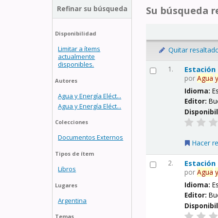
Refinar su búsqueda
Su búsqueda re
Disponibilidad
Limitar a ítems
Quitar resaltad
actualmente
disponibles.
1.
Estación
por
Agua
Autores
Idioma:
E
Agua y Energía Eléct...
Editor:
Bu
Agua y Energía Eléct...
Disponibi
Colecciones
Documentos Externos
Hacer r
Tipos de ítem
2.
Estación
Libros
por
Agua
Idioma:
E
Lugares
Editor:
Bu
Argentina
Disponibi
Temas