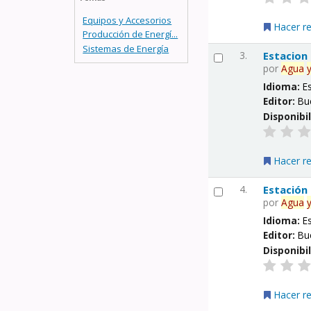
Equipos y Accesorios
Hacer r
Producción de Energí...
Sistemas de Energía
3.
Estacion
por
Agua
Idioma:
E
Editor:
Bu
Disponibi
Hacer r
4.
Estación
por
Agua
Idioma:
E
Editor:
Bu
Disponibi
Hacer r