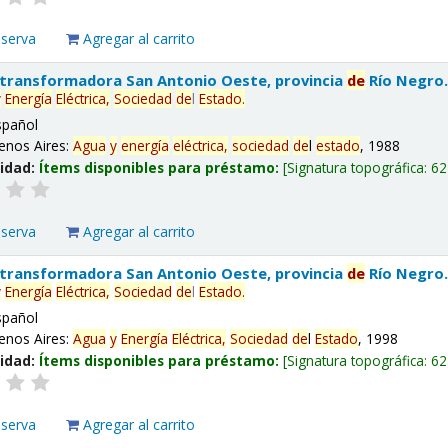
eserva
Agregar al carrito
 transformadora San Antonio Oeste, provincia
de
Río Negro
y
Energía
Eléctrica,
Sociedad
de
l
Estado
.
spañol
enos Aires:
Agua
y
energía
eléctrica,
sociedad
de
l
estado
, 1988
lidad:
Ítems disponibles para préstamo:
Signatura topográfica:
62
eserva
Agregar al carrito
 transformadora San Antonio Oeste, provincia
de
Río Negro
y
Energía
Eléctrica,
Sociedad
de
l
Estado
.
spañol
enos Aires:
Agua
y
Energía
Eléctrica,
Sociedad
de
l
Estado
, 1998
lidad:
Ítems disponibles para préstamo:
Signatura topográfica:
62
eserva
Agregar al carrito