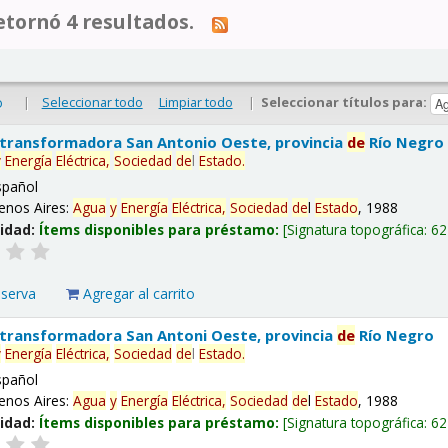
tornó 4 resultados.
|
Seleccionar todo
Limpiar todo
|
Seleccionar títulos para:
o
 transformadora San Antonio Oeste, provincia
de
Río Negro
y
Energía
Eléctrica,
Sociedad
de
l
Estado
.
spañol
enos Aires:
Agua
y
Energía
Eléctrica,
Sociedad
de
l
Estado
, 1988
lidad:
Ítems disponibles para préstamo:
Signatura topográfica:
62
eserva
Agregar al carrito
 transformadora San Antoni Oeste, provincia
de
Río Negro
y
Energía
Eléctrica,
Sociedad
de
l
Estado
.
spañol
enos Aires:
Agua
y
Energía
Eléctrica,
Sociedad
de
l
Estado
, 1988
lidad:
Ítems disponibles para préstamo:
Signatura topográfica:
62