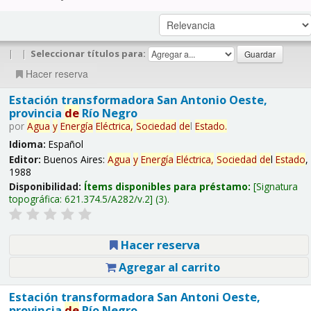
|
|
Seleccionar títulos para:
Hacer reserva
Estación transformadora San Antonio Oeste,
provincia
de
Río Negro
por
Agua
y
Energía
Eléctrica,
Sociedad
de
l
Estado
.
Idioma:
Español
Editor:
Buenos Aires:
Agua
y
Energía
Eléctrica,
Sociedad
de
l
Estado
,
1988
Disponibilidad:
Ítems disponibles para préstamo:
Signatura
topográfica:
621.374.5/A282/v.2
(3).
Hacer reserva
Agregar al carrito
Estación transformadora San Antoni Oeste,
provincia
de
Río Negro