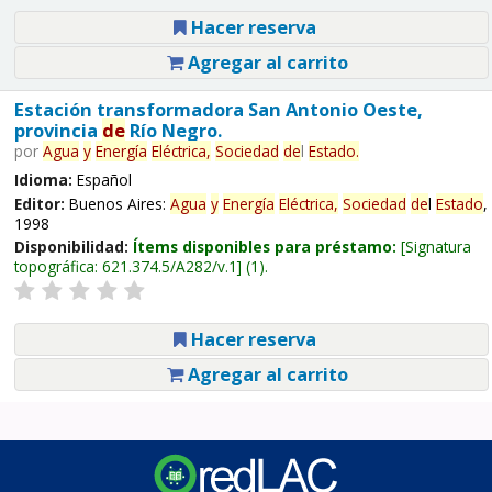
Hacer reserva
Agregar al carrito
Estación transformadora San Antonio Oeste,
provincia
de
Río Negro.
por
Agua
y
Energía
Eléctrica,
Sociedad
de
l
Estado
.
Idioma:
Español
Editor:
Buenos Aires:
Agua
y
Energía
Eléctrica,
Sociedad
de
l
Estado
,
1998
Disponibilidad:
Ítems disponibles para préstamo:
Signatura
topográfica:
621.374.5/A282/v.1
(1).
Hacer reserva
Agregar al carrito