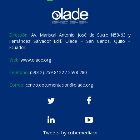
Dirección:
Av. Mariscal Antonio José de Sucre N58-63 y
Fernández Salvador Edif. Olade – San Carlos, Quito –
Ecuador.
Web:
www.olade.org
Teléfono:
(593 2) 259 8122 / 2598 280
Correo:
centro.documentacion@olade.org
Tweets by cubemediaco