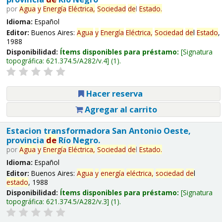
por
Agua
y
Energía
Eléctrica,
Sociedad
de
l
Estado
.
Idioma:
Español
Editor:
Buenos Aires:
Agua
y
Energía
Eléctrica,
Sociedad
de
l
Estado
,
1988
Disponibilidad:
Ítems disponibles para préstamo:
Signatura
topográfica:
621.374.5/A282/v.4
(1).
Hacer reserva
Agregar al carrito
Estacion transformadora San Antonio Oeste,
provincia
de
Río Negro.
por
Agua
y
Energía
Eléctrica,
Sociedad
de
l
Estado
.
Idioma:
Español
Editor:
Buenos Aires:
Agua
y
energía
eléctrica,
sociedad
de
l
estado
, 1988
Disponibilidad:
Ítems disponibles para préstamo:
Signatura
topográfica:
621.374.5/A282/v.3
(1).