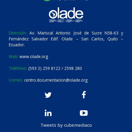
Dirección:
Av. Mariscal Antonio José de Sucre N58-63 y
Fernández Salvador Edif. Olade – San Carlos, Quito –
Ecuador.
Web:
www.olade.org
Teléfono:
(593 2) 259 8122 / 2598 280
Correo:
centro.documentacion@olade.org
Tweets by cubemediaco