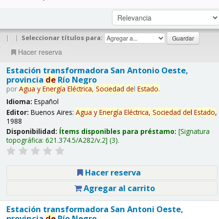
|
|
Seleccionar títulos para:
Hacer reserva
Estación transformadora San Antonio Oeste,
provincia
de
Río Negro
por
Agua
y
Energía
Eléctrica,
Sociedad
de
l
Estado
.
Idioma:
Español
Editor:
Buenos Aires:
Agua
y
Energía
Eléctrica,
Sociedad
de
l
Estado
,
1988
Disponibilidad:
Ítems disponibles para préstamo:
Signatura
topográfica:
621.374.5/A282/v.2
(3).
Hacer reserva
Agregar al carrito
Estación transformadora San Antoni Oeste,
provincia
de
Río Negro