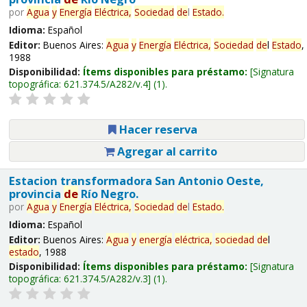
por
Agua
y
Energía
Eléctrica,
Sociedad
de
l
Estado
.
Idioma:
Español
Editor:
Buenos Aires:
Agua
y
Energía
Eléctrica,
Sociedad
de
l
Estado
,
1988
Disponibilidad:
Ítems disponibles para préstamo:
Signatura
topográfica:
621.374.5/A282/v.4
(1).
Hacer reserva
Agregar al carrito
Estacion transformadora San Antonio Oeste,
provincia
de
Río Negro.
por
Agua
y
Energía
Eléctrica,
Sociedad
de
l
Estado
.
Idioma:
Español
Editor:
Buenos Aires:
Agua
y
energía
eléctrica,
sociedad
de
l
estado
, 1988
Disponibilidad:
Ítems disponibles para préstamo:
Signatura
topográfica:
621.374.5/A282/v.3
(1).