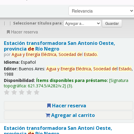
|
|
Seleccionar títulos para:
Hacer reserva
Estación transformadora San Antonio Oeste,
provincia
de
Río Negro
por
Agua
y
Energía
Eléctrica,
Sociedad
de
l
Estado
.
Idioma:
Español
Editor:
Buenos Aires:
Agua
y
Energía
Eléctrica,
Sociedad
de
l
Estado
,
1988
Disponibilidad:
Ítems disponibles para préstamo:
Signatura
topográfica:
621.374.5/A282/v.2
(3).
Hacer reserva
Agregar al carrito
Estación transformadora San Antoni Oeste,
provincia
de
Río Negro