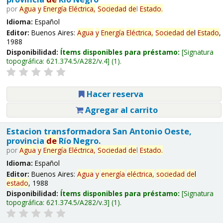
por
Agua
y
Energía
Eléctrica,
Sociedad
de
l
Estado
.
Idioma:
Español
Editor:
Buenos Aires:
Agua
y
Energía
Eléctrica,
Sociedad
de
l
Estado
,
1988
Disponibilidad:
Ítems disponibles para préstamo:
Signatura
topográfica:
621.374.5/A282/v.4
(1).
Hacer reserva
Agregar al carrito
Estacion transformadora San Antonio Oeste,
provincia
de
Río Negro.
por
Agua
y
Energía
Eléctrica,
Sociedad
de
l
Estado
.
Idioma:
Español
Editor:
Buenos Aires:
Agua
y
energía
eléctrica,
sociedad
de
l
estado
, 1988
Disponibilidad:
Ítems disponibles para préstamo:
Signatura
topográfica:
621.374.5/A282/v.3
(1).