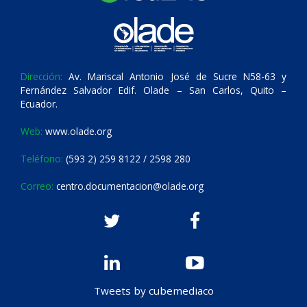
Dirección:
Av. Mariscal Antonio José de Sucre N58-63 y
Fernández Salvador Edif. Olade – San Carlos, Quito –
Ecuador.
Web:
www.olade.org
Teléfono:
(593 2) 259 8122 / 2598 280
Correo:
centro.documentacion@olade.org
Tweets by cubemediaco