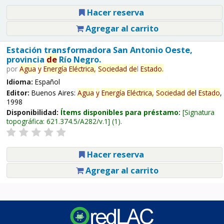
Hacer reserva
Agregar al carrito
Estación transformadora San Antonio Oeste,
provincia
de
Río Negro.
por
Agua
y
Energía
Eléctrica,
Sociedad
de
l
Estado
.
Idioma:
Español
Editor:
Buenos Aires:
Agua
y
Energía
Eléctrica,
Sociedad
de
l
Estado
,
1998
Disponibilidad:
Ítems disponibles para préstamo:
Signatura
topográfica:
621.374.5/A282/v.1
(1).
Hacer reserva
Agregar al carrito