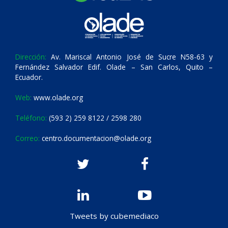
Dirección:
Av. Mariscal Antonio José de Sucre N58-63 y
Fernández Salvador Edif. Olade – San Carlos, Quito –
Ecuador.
Web:
www.olade.org
Teléfono:
(593 2) 259 8122 / 2598 280
Correo:
centro.documentacion@olade.org
Tweets by cubemediaco