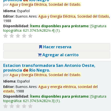
por
Agua
y
Energía
Eléctrica,
Sociedad
de
l
Estado
.
Idioma:
Español
Editor:
Buenos Aires:
Agua
y
Energía
Eléctrica,
Sociedad
de
l
Estado
,
1988
Disponibilidad:
Ítems disponibles para préstamo:
Signatura
topográfica:
621.374.5/A282/v.4
(1).
Hacer reserva
Agregar al carrito
Estacion transformadora San Antonio Oeste,
provincia
de
Río Negro.
por
Agua
y
Energía
Eléctrica,
Sociedad
de
l
Estado
.
Idioma:
Español
Editor:
Buenos Aires:
Agua
y
energía
eléctrica,
sociedad
de
l
estado
, 1988
Disponibilidad:
Ítems disponibles para préstamo:
Signatura
topográfica:
621.374.5/A282/v.3
(1).