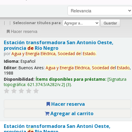
|
|
Seleccionar títulos para:
Hacer reserva
Estación transformadora San Antonio Oeste,
provincia
de
Río Negro
por
Agua
y
Energía
Eléctrica,
Sociedad
de
l
Estado
.
Idioma:
Español
Editor:
Buenos Aires:
Agua
y
Energía
Eléctrica,
Sociedad
de
l
Estado
,
1988
Disponibilidad:
Ítems disponibles para préstamo:
Signatura
topográfica:
621.374.5/A282/v.2
(3).
Hacer reserva
Agregar al carrito
Estación transformadora San Antoni Oeste,
provincia
de
Río Negro