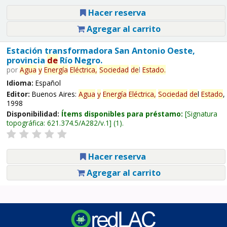
Hacer reserva
Agregar al carrito
Estación transformadora San Antonio Oeste,
provincia
de
Río Negro.
por
Agua
y
Energía
Eléctrica,
Sociedad
de
l
Estado
.
Idioma:
Español
Editor:
Buenos Aires:
Agua
y
Energía
Eléctrica,
Sociedad
de
l
Estado
,
1998
Disponibilidad:
Ítems disponibles para préstamo:
Signatura
topográfica:
621.374.5/A282/v.1
(1).
Hacer reserva
Agregar al carrito