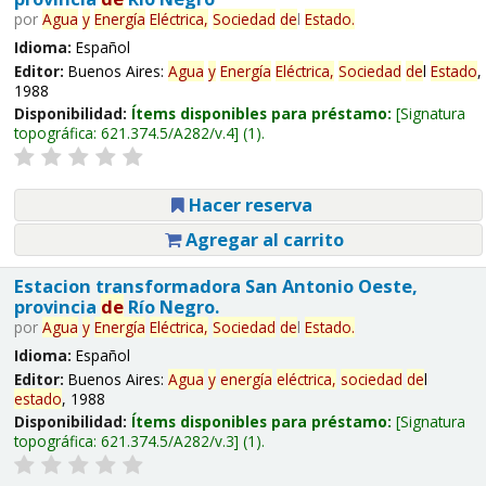
por
Agua
y
Energía
Eléctrica,
Sociedad
de
l
Estado
.
Idioma:
Español
Editor:
Buenos Aires:
Agua
y
Energía
Eléctrica,
Sociedad
de
l
Estado
,
1988
Disponibilidad:
Ítems disponibles para préstamo:
Signatura
topográfica:
621.374.5/A282/v.4
(1).
Hacer reserva
Agregar al carrito
Estacion transformadora San Antonio Oeste,
provincia
de
Río Negro.
por
Agua
y
Energía
Eléctrica,
Sociedad
de
l
Estado
.
Idioma:
Español
Editor:
Buenos Aires:
Agua
y
energía
eléctrica,
sociedad
de
l
estado
, 1988
Disponibilidad:
Ítems disponibles para préstamo:
Signatura
topográfica:
621.374.5/A282/v.3
(1).