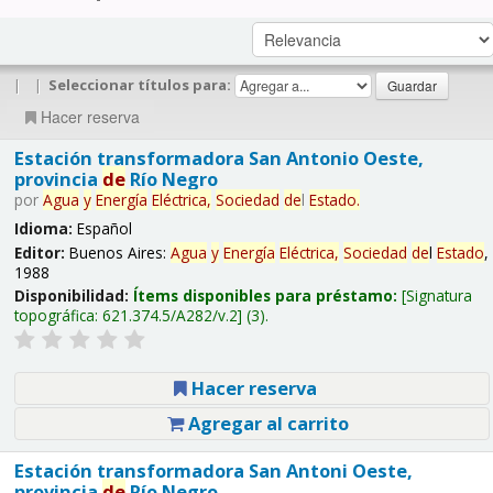
|
|
Seleccionar títulos para:
Hacer reserva
Estación transformadora San Antonio Oeste,
provincia
de
Río Negro
por
Agua
y
Energía
Eléctrica,
Sociedad
de
l
Estado
.
Idioma:
Español
Editor:
Buenos Aires:
Agua
y
Energía
Eléctrica,
Sociedad
de
l
Estado
,
1988
Disponibilidad:
Ítems disponibles para préstamo:
Signatura
topográfica:
621.374.5/A282/v.2
(3).
Hacer reserva
Agregar al carrito
Estación transformadora San Antoni Oeste,
provincia
de
Río Negro