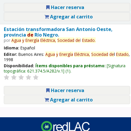
Hacer reserva
Agregar al carrito
Estación transformadora San Antonio Oeste,
provincia
de
Río Negro.
por
Agua
y
Energía
Eléctrica,
Sociedad
de
l
Estado
.
Idioma:
Español
Editor:
Buenos Aires:
Agua
y
Energía
Eléctrica,
Sociedad
de
l
Estado
,
1998
Disponibilidad:
Ítems disponibles para préstamo:
Signatura
topográfica:
621.374.5/A282/v.1
(1).
Hacer reserva
Agregar al carrito