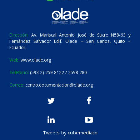
Dirección:
Av. Mariscal Antonio José de Sucre N58-63 y
Fernández Salvador Edif. Olade – San Carlos, Quito –
Ecuador.
Web:
www.olade.org
Teléfono:
(593 2) 259 8122 / 2598 280
Correo:
centro.documentacion@olade.org
Tweets by cubemediaco