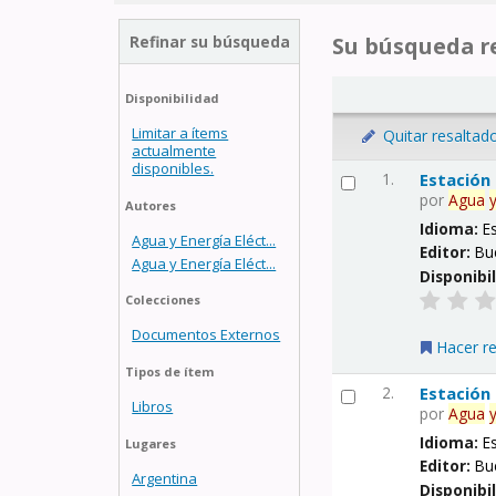
Refinar su búsqueda
Su búsqueda re
Disponibilidad
Limitar a ítems
Quitar resaltad
actualmente
disponibles.
1.
Estación
por
Agua
Autores
Idioma:
E
Agua y Energía Eléct...
Editor:
Bu
Agua y Energía Eléct...
Disponibi
Colecciones
Documentos Externos
Hacer r
Tipos de ítem
2.
Estación
Libros
por
Agua
Idioma:
E
Lugares
Editor:
Bu
Argentina
Disponibi