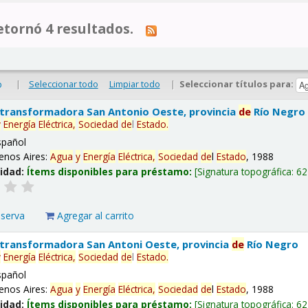
tornó 4 resultados.
|
Seleccionar todo
Limpiar todo
|
Seleccionar títulos para:
o
 transformadora San Antonio Oeste, provincia
de
Río Negro
y
Energía
Eléctrica,
Sociedad
de
l
Estado
.
spañol
enos Aires:
Agua
y
Energía
Eléctrica,
Sociedad
de
l
Estado
, 1988
lidad:
Ítems disponibles para préstamo:
Signatura topográfica:
62
eserva
Agregar al carrito
 transformadora San Antoni Oeste, provincia
de
Río Negro
y
Energía
Eléctrica,
Sociedad
de
l
Estado
.
spañol
enos Aires:
Agua
y
Energía
Eléctrica,
Sociedad
de
l
Estado
, 1988
lidad:
Ítems disponibles para préstamo:
Signatura topográfica:
62