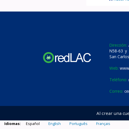
Dirección:
A
N58-63 y 
San Carlos
Web:
www.
Teléfono:
Correo:
ce
Al crear una cu
Idiomas:
Español
English
Português
Français