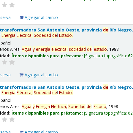
eserva
Agregar al carrito
 transformadora San Antonio Oeste, provincia
de
Río Negro
y
Energía
Eléctrica,
Sociedad
de
l
Estado
.
spañol
enos Aires:
Agua
y
energía
eléctrica,
sociedad
de
l
estado
, 1988
lidad:
Ítems disponibles para préstamo:
Signatura topográfica:
62
eserva
Agregar al carrito
 transformadora San Antonio Oeste, provincia
de
Río Negro
y
Energía
Eléctrica,
Sociedad
de
l
Estado
.
spañol
enos Aires:
Agua
y
Energía
Eléctrica,
Sociedad
de
l
Estado
, 1998
lidad:
Ítems disponibles para préstamo:
Signatura topográfica:
62
eserva
Agregar al carrito