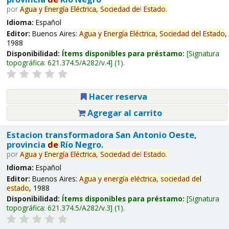
por
Agua
y
Energía
Eléctrica,
Sociedad
de
l
Estado
.
Idioma:
Español
Editor:
Buenos Aires:
Agua
y
Energía
Eléctrica,
Sociedad
de
l
Estado
,
1988
Disponibilidad:
Ítems disponibles para préstamo:
Signatura
topográfica:
621.374.5/A282/v.4
(1).
Hacer reserva
Agregar al carrito
Estacion transformadora San Antonio Oeste,
provincia
de
Río Negro.
por
Agua
y
Energía
Eléctrica,
Sociedad
de
l
Estado
.
Idioma:
Español
Editor:
Buenos Aires:
Agua
y
energía
eléctrica,
sociedad
de
l
estado
, 1988
Disponibilidad:
Ítems disponibles para préstamo:
Signatura
topográfica:
621.374.5/A282/v.3
(1).