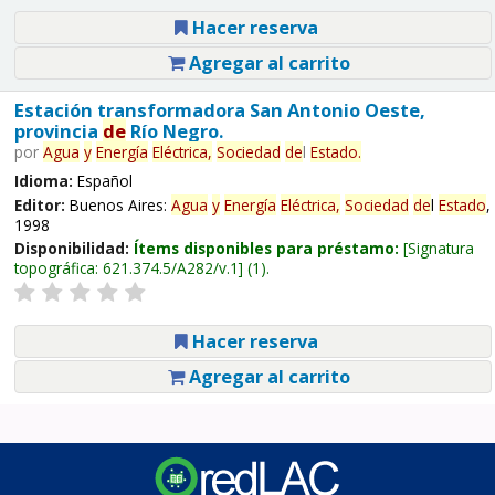
Hacer reserva
Agregar al carrito
Estación transformadora San Antonio Oeste,
provincia
de
Río Negro.
por
Agua
y
Energía
Eléctrica,
Sociedad
de
l
Estado
.
Idioma:
Español
Editor:
Buenos Aires:
Agua
y
Energía
Eléctrica,
Sociedad
de
l
Estado
,
1998
Disponibilidad:
Ítems disponibles para préstamo:
Signatura
topográfica:
621.374.5/A282/v.1
(1).
Hacer reserva
Agregar al carrito