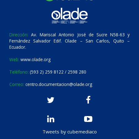
Dirección:
Av. Mariscal Antonio José de Sucre N58-63 y
Fernández Salvador Edif. Olade – San Carlos, Quito –
Ecuador.
Web:
www.olade.org
Teléfono:
(593 2) 259 8122 / 2598 280
Correo:
centro.documentacion@olade.org
Tweets by cubemediaco