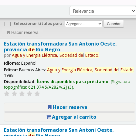
|
|
Seleccionar títulos para:
Hacer reserva
Estación transformadora San Antonio Oeste,
provincia
de
Río Negro
por
Agua
y
Energía
Eléctrica,
Sociedad
de
l
Estado
.
Idioma:
Español
Editor:
Buenos Aires:
Agua
y
Energía
Eléctrica,
Sociedad
de
l
Estado
,
1988
Disponibilidad:
Ítems disponibles para préstamo:
Signatura
topográfica:
621.374.5/A282/v.2
(3).
Hacer reserva
Agregar al carrito
Estación transformadora San Antoni Oeste,
provincia
de
Río Negro