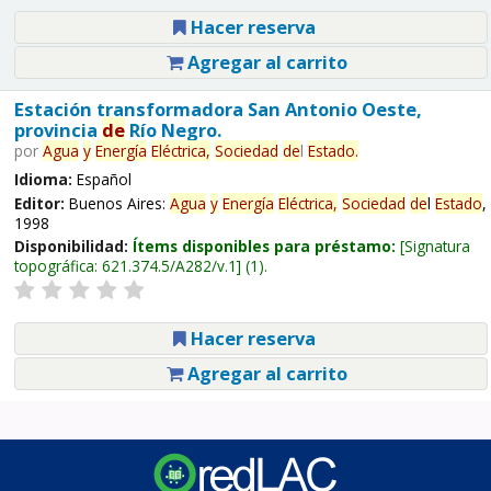
Hacer reserva
Agregar al carrito
Estación transformadora San Antonio Oeste,
provincia
de
Río Negro.
por
Agua
y
Energía
Eléctrica,
Sociedad
de
l
Estado
.
Idioma:
Español
Editor:
Buenos Aires:
Agua
y
Energía
Eléctrica,
Sociedad
de
l
Estado
,
1998
Disponibilidad:
Ítems disponibles para préstamo:
Signatura
topográfica:
621.374.5/A282/v.1
(1).
Hacer reserva
Agregar al carrito