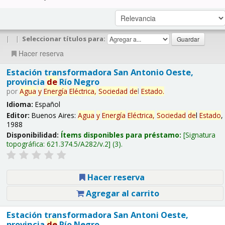
|
|
Seleccionar títulos para:
Hacer reserva
Estación transformadora San Antonio Oeste,
provincia
de
Río Negro
por
Agua
y
Energía
Eléctrica,
Sociedad
de
l
Estado
.
Idioma:
Español
Editor:
Buenos Aires:
Agua
y
Energía
Eléctrica,
Sociedad
de
l
Estado
,
1988
Disponibilidad:
Ítems disponibles para préstamo:
Signatura
topográfica:
621.374.5/A282/v.2
(3).
Hacer reserva
Agregar al carrito
Estación transformadora San Antoni Oeste,
provincia
de
Río Negro