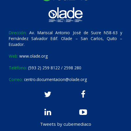
Dirección:
Av. Mariscal Antonio José de Sucre N58-63 y
Fernández Salvador Edif. Olade – San Carlos, Quito –
Ecuador.
Web:
www.olade.org
Teléfono:
(593 2) 259 8122 / 2598 280
Correo:
centro.documentacion@olade.org
Tweets by cubemediaco