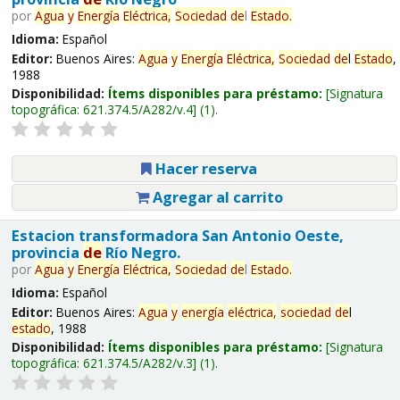
por
Agua
y
Energía
Eléctrica,
Sociedad
de
l
Estado
.
Idioma:
Español
Editor:
Buenos Aires:
Agua
y
Energía
Eléctrica,
Sociedad
de
l
Estado
,
1988
Disponibilidad:
Ítems disponibles para préstamo:
Signatura
topográfica:
621.374.5/A282/v.4
(1).
Hacer reserva
Agregar al carrito
Estacion transformadora San Antonio Oeste,
provincia
de
Río Negro.
por
Agua
y
Energía
Eléctrica,
Sociedad
de
l
Estado
.
Idioma:
Español
Editor:
Buenos Aires:
Agua
y
energía
eléctrica,
sociedad
de
l
estado
, 1988
Disponibilidad:
Ítems disponibles para préstamo:
Signatura
topográfica:
621.374.5/A282/v.3
(1).