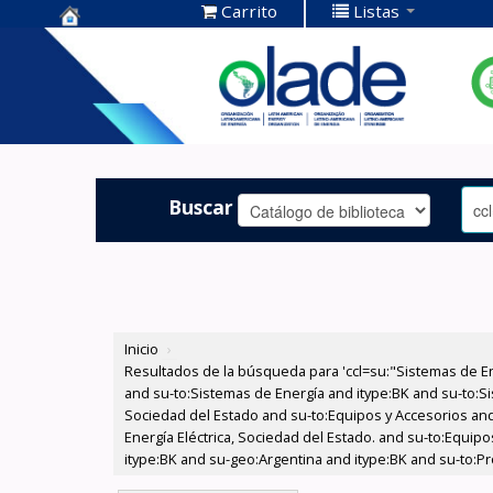
Carrito
Listas
Centro de
Documentación
OLADE -
Buscar
Inicio
›
Resultados de la búsqueda para 'ccl=su:"Sistemas de E
and su-to:Sistemas de Energía and itype:BK and su-to:Si
Sociedad del Estado and su-to:Equipos y Accesorios and
Energía Eléctrica, Sociedad del Estado. and su-to:Equi
itype:BK and su-geo:Argentina and itype:BK and su-to:P