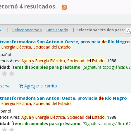
tornó 4 resultados.
|
Seleccionar todo
Limpiar todo
|
Seleccionar títulos para:
o
 transformadora San Antonio Oeste, provincia
de
Río Negro
y
Energía
Eléctrica,
Sociedad
de
l
Estado
.
spañol
enos Aires:
Agua
y
Energía
Eléctrica,
Sociedad
de
l
Estado
, 1988
lidad:
Ítems disponibles para préstamo:
Signatura topográfica:
62
eserva
Agregar al carrito
 transformadora San Antoni Oeste, provincia
de
Río Negro
y
Energía
Eléctrica,
Sociedad
de
l
Estado
.
spañol
enos Aires:
Agua
y
Energía
Eléctrica,
Sociedad
de
l
Estado
, 1988
lidad:
Ítems disponibles para préstamo:
Signatura topográfica:
62