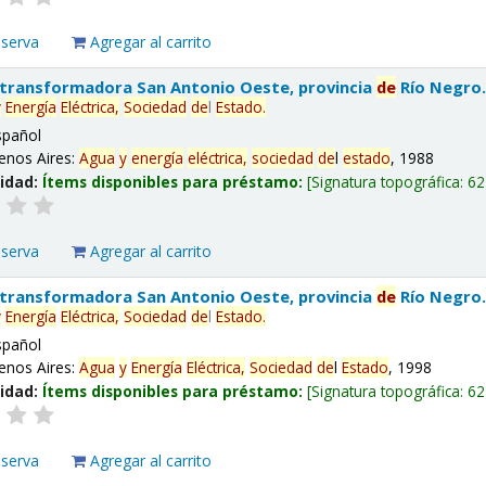
eserva
Agregar al carrito
 transformadora San Antonio Oeste, provincia
de
Río Negro
y
Energía
Eléctrica,
Sociedad
de
l
Estado
.
spañol
enos Aires:
Agua
y
energía
eléctrica,
sociedad
de
l
estado
, 1988
lidad:
Ítems disponibles para préstamo:
Signatura topográfica:
62
eserva
Agregar al carrito
 transformadora San Antonio Oeste, provincia
de
Río Negro
y
Energía
Eléctrica,
Sociedad
de
l
Estado
.
spañol
enos Aires:
Agua
y
Energía
Eléctrica,
Sociedad
de
l
Estado
, 1998
lidad:
Ítems disponibles para préstamo:
Signatura topográfica:
62
eserva
Agregar al carrito