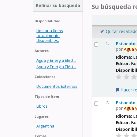
Refinar su búsqueda
Su búsqueda re
Disponibilidad
Limitar a ítems
Quitar resaltad
actualmente
disponibles.
1.
Estación
por
Agua
Autores
Idioma:
E
Agua y Energía Eléct...
Editor:
Bu
Agua y Energía Eléct...
Disponibi
Colecciones
Documentos Externos
Hacer r
Tipos de ítem
2.
Estación
Libros
por
Agua
Idioma:
E
Lugares
Editor:
Bu
Argentina
Disponibi
Temas