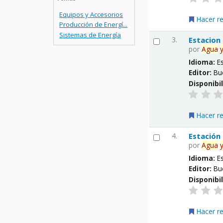
Equipos y Accesorios
Hacer r
Producción de Energí...
Sistemas de Energía
3.
Estacion
por
Agua
Idioma:
E
Editor:
Bu
Disponibi
Hacer r
4.
Estación
por
Agua
Idioma:
E
Editor:
Bu
Disponibi
Hacer r