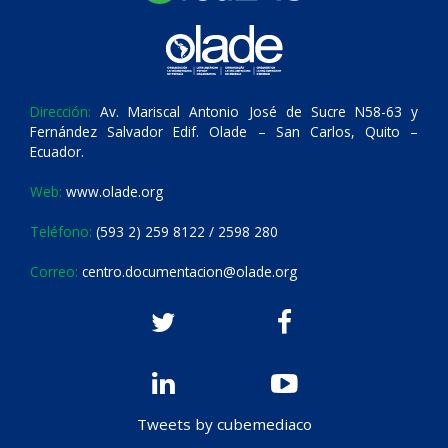
Dirección:
Av. Mariscal Antonio José de Sucre N58-63 y
Fernández Salvador Edif. Olade – San Carlos, Quito –
Ecuador.
Web:
www.olade.org
Teléfono:
(593 2) 259 8122 / 2598 280
Correo:
centro.documentacion@olade.org
Tweets by cubemediaco