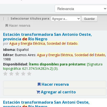
|
|
Seleccionar títulos para:
Hacer reserva
Estación transformadora San Antonio Oeste,
provincia
de
Río Negro
por
Agua
y
Energía
Eléctrica,
Sociedad
de
l
Estado
.
Idioma:
Español
Editor:
Buenos Aires:
Agua
y
Energía
Eléctrica,
Sociedad
de
l
Estado
,
1988
Disponibilidad:
Ítems disponibles para préstamo:
Signatura
topográfica:
621.374.5/A282/v.2
(3).
Hacer reserva
Agregar al carrito
Estación transformadora San Antoni Oeste,
provincia
de
Río Negro