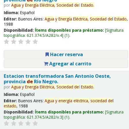
por
Agua
y
Energía
Eléctrica,
Sociedad
de
l
Estado
.
Idioma:
Español
Editor:
Buenos Aires:
Agua
y
Energía
Eléctrica,
Sociedad
de
l
Estado
,
1988
Disponibilidad:
Ítems disponibles para préstamo:
Signatura
topográfica:
621.374.5/A282/v.4
(1).
Hacer reserva
Agregar al carrito
Estacion transformadora San Antonio Oeste,
provincia
de
Río Negro.
por
Agua
y
Energía
Eléctrica,
Sociedad
de
l
Estado
.
Idioma:
Español
Editor:
Buenos Aires:
Agua
y
energía
eléctrica,
sociedad
de
l
estado
, 1988
Disponibilidad:
Ítems disponibles para préstamo:
Signatura
topográfica:
621.374.5/A282/v.3
(1).