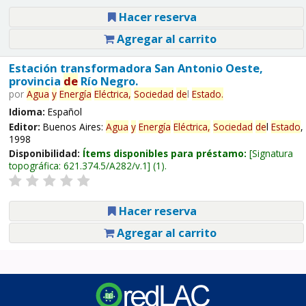
Hacer reserva
Agregar al carrito
Estación transformadora San Antonio Oeste,
provincia
de
Río Negro.
por
Agua
y
Energía
Eléctrica,
Sociedad
de
l
Estado
.
Idioma:
Español
Editor:
Buenos Aires:
Agua
y
Energía
Eléctrica,
Sociedad
de
l
Estado
,
1998
Disponibilidad:
Ítems disponibles para préstamo:
Signatura
topográfica:
621.374.5/A282/v.1
(1).
Hacer reserva
Agregar al carrito