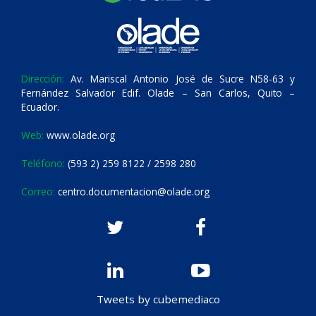
Dirección:
Av. Mariscal Antonio José de Sucre N58-63 y
Fernández Salvador Edif. Olade – San Carlos, Quito –
Ecuador.
Web:
www.olade.org
Teléfono:
(593 2) 259 8122 / 2598 280
Correo:
centro.documentacion@olade.org
Tweets by cubemediaco