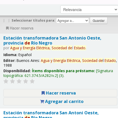
|
|
Seleccionar títulos para:
Hacer reserva
Estación transformadora San Antonio Oeste,
provincia
de
Río Negro
por
Agua
y
Energía
Eléctrica,
Sociedad
de
l
Estado
.
Idioma:
Español
Editor:
Buenos Aires:
Agua
y
Energía
Eléctrica,
Sociedad
de
l
Estado
,
1988
Disponibilidad:
Ítems disponibles para préstamo:
Signatura
topográfica:
621.374.5/A282/v.2
(3).
Hacer reserva
Agregar al carrito
Estación transformadora San Antoni Oeste,
provincia
de
Río Negro