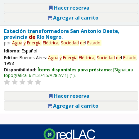
Hacer reserva
Agregar al carrito
Estación transformadora San Antonio Oeste,
provincia
de
Río Negro.
por
Agua
y
Energía
Eléctrica,
Sociedad
de
l
Estado
.
Idioma:
Español
Editor:
Buenos Aires:
Agua
y
Energía
Eléctrica,
Sociedad
de
l
Estado
,
1998
Disponibilidad:
Ítems disponibles para préstamo:
Signatura
topográfica:
621.374.5/A282/v.1
(1).
Hacer reserva
Agregar al carrito