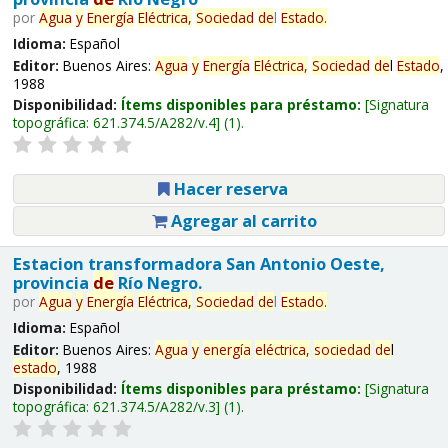
por
Agua
y
Energía
Eléctrica,
Sociedad
de
l
Estado
.
Idioma:
Español
Editor:
Buenos Aires:
Agua
y
Energía
Eléctrica,
Sociedad
de
l
Estado
,
1988
Disponibilidad:
Ítems disponibles para préstamo:
Signatura
topográfica:
621.374.5/A282/v.4
(1).
Hacer reserva
Agregar al carrito
Estacion transformadora San Antonio Oeste,
provincia
de
Río Negro.
por
Agua
y
Energía
Eléctrica,
Sociedad
de
l
Estado
.
Idioma:
Español
Editor:
Buenos Aires:
Agua
y
energía
eléctrica,
sociedad
de
l
estado
, 1988
Disponibilidad:
Ítems disponibles para préstamo:
Signatura
topográfica:
621.374.5/A282/v.3
(1).