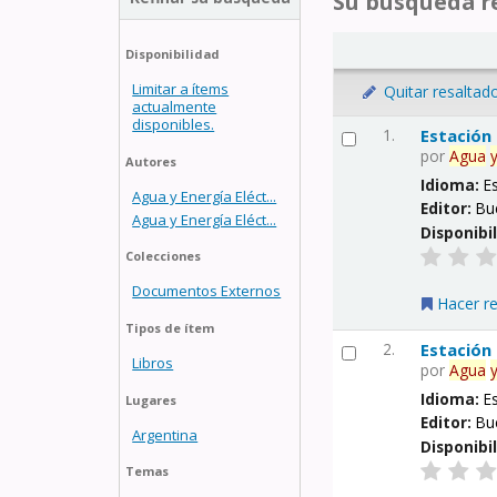
Su búsqueda re
Disponibilidad
Limitar a ítems
Quitar resaltad
actualmente
disponibles.
1.
Estación
por
Agua
Autores
Idioma:
E
Agua y Energía Eléct...
Editor:
Bu
Agua y Energía Eléct...
Disponibi
Colecciones
Documentos Externos
Hacer r
Tipos de ítem
2.
Estación
Libros
por
Agua
Idioma:
E
Lugares
Editor:
Bu
Argentina
Disponibi
Temas