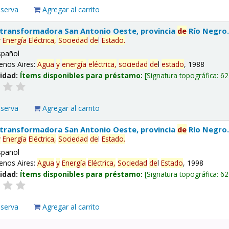
eserva
Agregar al carrito
 transformadora San Antonio Oeste, provincia
de
Río Negro
y
Energía
Eléctrica,
Sociedad
de
l
Estado
.
spañol
enos Aires:
Agua
y
energía
eléctrica,
sociedad
de
l
estado
, 1988
lidad:
Ítems disponibles para préstamo:
Signatura topográfica:
62
eserva
Agregar al carrito
 transformadora San Antonio Oeste, provincia
de
Río Negro
y
Energía
Eléctrica,
Sociedad
de
l
Estado
.
spañol
enos Aires:
Agua
y
Energía
Eléctrica,
Sociedad
de
l
Estado
, 1998
lidad:
Ítems disponibles para préstamo:
Signatura topográfica:
62
eserva
Agregar al carrito