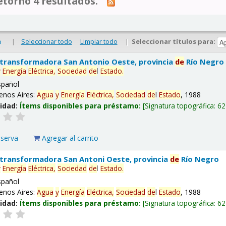
tornó 4 resultados.
|
Seleccionar todo
Limpiar todo
|
Seleccionar títulos para:
o
 transformadora San Antonio Oeste, provincia
de
Río Negro
y
Energía
Eléctrica,
Sociedad
de
l
Estado
.
spañol
enos Aires:
Agua
y
Energía
Eléctrica,
Sociedad
de
l
Estado
, 1988
lidad:
Ítems disponibles para préstamo:
Signatura topográfica:
62
eserva
Agregar al carrito
 transformadora San Antoni Oeste, provincia
de
Río Negro
y
Energía
Eléctrica,
Sociedad
de
l
Estado
.
spañol
enos Aires:
Agua
y
Energía
Eléctrica,
Sociedad
de
l
Estado
, 1988
lidad:
Ítems disponibles para préstamo:
Signatura topográfica:
62