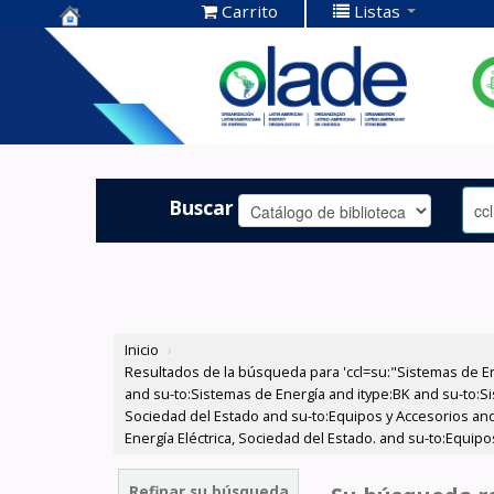
Carrito
Listas
Centro de
Documentación
OLADE -
Buscar
Inicio
›
Resultados de la búsqueda para 'ccl=su:"Sistemas de E
and su-to:Sistemas de Energía and itype:BK and su-to:Si
Sociedad del Estado and su-to:Equipos y Accesorios and
Energía Eléctrica, Sociedad del Estado. and su-to:Equip
Refinar su búsqueda