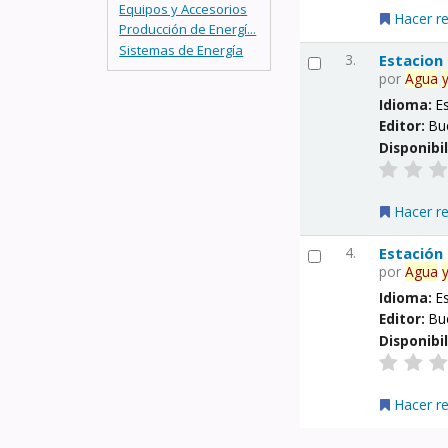
Equipos y Accesorios
Hacer r
Producción de Energí...
Sistemas de Energía
3.
Estacion
por
Agua
Idioma:
E
Editor:
Bu
Disponibi
Hacer r
4.
Estación
por
Agua
Idioma:
E
Editor:
Bu
Disponibi
Hacer r