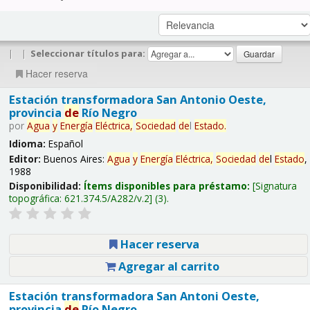
|
|
Seleccionar títulos para:
Hacer reserva
Estación transformadora San Antonio Oeste,
provincia
de
Río Negro
por
Agua
y
Energía
Eléctrica,
Sociedad
de
l
Estado
.
Idioma:
Español
Editor:
Buenos Aires:
Agua
y
Energía
Eléctrica,
Sociedad
de
l
Estado
,
1988
Disponibilidad:
Ítems disponibles para préstamo:
Signatura
topográfica:
621.374.5/A282/v.2
(3).
Hacer reserva
Agregar al carrito
Estación transformadora San Antoni Oeste,
provincia
de
Río Negro