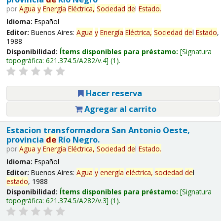
por
Agua
y
Energía
Eléctrica,
Sociedad
de
l
Estado
.
Idioma:
Español
Editor:
Buenos Aires:
Agua
y
Energía
Eléctrica,
Sociedad
de
l
Estado
,
1988
Disponibilidad:
Ítems disponibles para préstamo:
Signatura
topográfica:
621.374.5/A282/v.4
(1).
Hacer reserva
Agregar al carrito
Estacion transformadora San Antonio Oeste,
provincia
de
Río Negro.
por
Agua
y
Energía
Eléctrica,
Sociedad
de
l
Estado
.
Idioma:
Español
Editor:
Buenos Aires:
Agua
y
energía
eléctrica,
sociedad
de
l
estado
, 1988
Disponibilidad:
Ítems disponibles para préstamo:
Signatura
topográfica:
621.374.5/A282/v.3
(1).