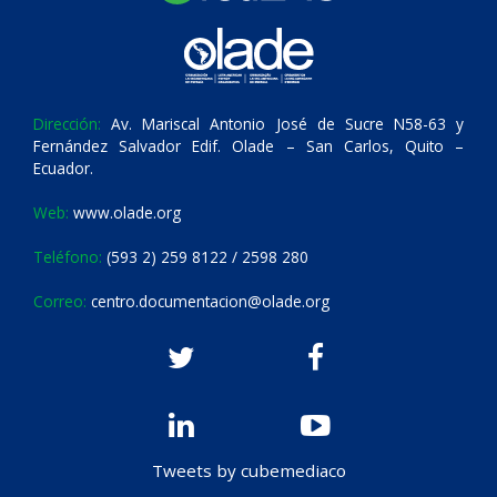
Dirección:
Av. Mariscal Antonio José de Sucre N58-63 y
Fernández Salvador Edif. Olade – San Carlos, Quito –
Ecuador.
Web:
www.olade.org
Teléfono:
(593 2) 259 8122 / 2598 280
Correo:
centro.documentacion@olade.org
Tweets by cubemediaco