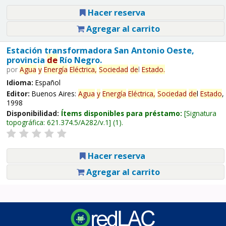
Hacer reserva
Agregar al carrito
Estación transformadora San Antonio Oeste,
provincia
de
Río Negro.
por
Agua
y
Energía
Eléctrica,
Sociedad
de
l
Estado
.
Idioma:
Español
Editor:
Buenos Aires:
Agua
y
Energía
Eléctrica,
Sociedad
de
l
Estado
,
1998
Disponibilidad:
Ítems disponibles para préstamo:
Signatura
topográfica:
621.374.5/A282/v.1
(1).
Hacer reserva
Agregar al carrito