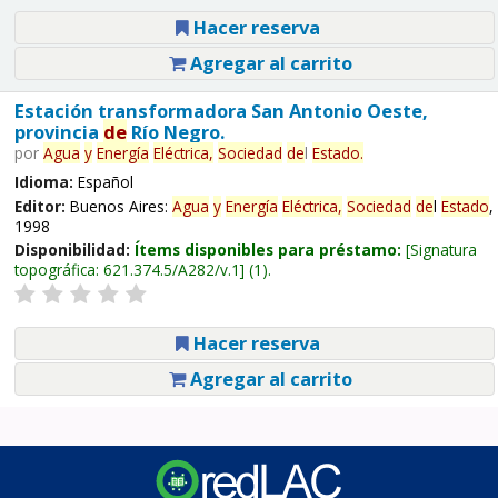
Hacer reserva
Agregar al carrito
Estación transformadora San Antonio Oeste,
provincia
de
Río Negro.
por
Agua
y
Energía
Eléctrica,
Sociedad
de
l
Estado
.
Idioma:
Español
Editor:
Buenos Aires:
Agua
y
Energía
Eléctrica,
Sociedad
de
l
Estado
,
1998
Disponibilidad:
Ítems disponibles para préstamo:
Signatura
topográfica:
621.374.5/A282/v.1
(1).
Hacer reserva
Agregar al carrito