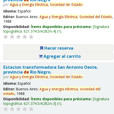
por
Agua
y
Energía
Eléctrica,
Sociedad
de
l
Estado
.
Idioma:
Español
Editor:
Buenos Aires:
Agua
y
Energía
Eléctrica,
Sociedad
de
l
Estado
,
1988
Disponibilidad:
Ítems disponibles para préstamo:
Signatura
topográfica:
621.374.5/A282/v.4
(1).
Hacer reserva
Agregar al carrito
Estacion transformadora San Antonio Oeste,
provincia
de
Río Negro.
por
Agua
y
Energía
Eléctrica,
Sociedad
de
l
Estado
.
Idioma:
Español
Editor:
Buenos Aires:
Agua
y
energía
eléctrica,
sociedad
de
l
estado
, 1988
Disponibilidad:
Ítems disponibles para préstamo:
Signatura
topográfica:
621.374.5/A282/v.3
(1).