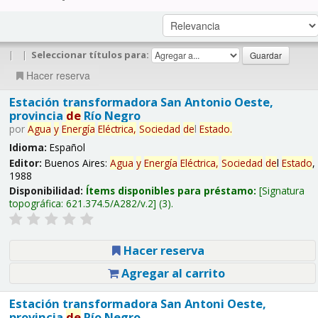
|
|
Seleccionar títulos para:
Hacer reserva
Estación transformadora San Antonio Oeste,
provincia
de
Río Negro
por
Agua
y
Energía
Eléctrica,
Sociedad
de
l
Estado
.
Idioma:
Español
Editor:
Buenos Aires:
Agua
y
Energía
Eléctrica,
Sociedad
de
l
Estado
,
1988
Disponibilidad:
Ítems disponibles para préstamo:
Signatura
topográfica:
621.374.5/A282/v.2
(3).
Hacer reserva
Agregar al carrito
Estación transformadora San Antoni Oeste,
provincia
de
Río Negro