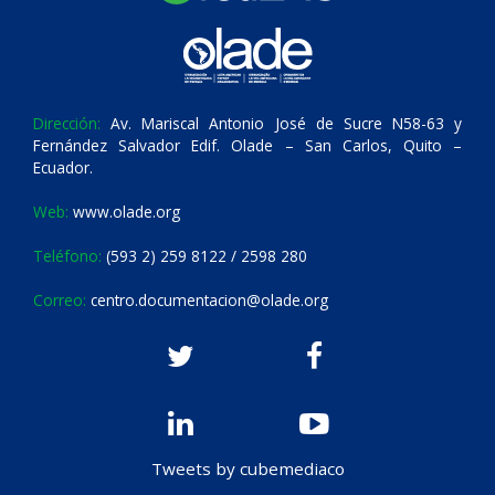
Dirección:
Av. Mariscal Antonio José de Sucre N58-63 y
Fernández Salvador Edif. Olade – San Carlos, Quito –
Ecuador.
Web:
www.olade.org
Teléfono:
(593 2) 259 8122 / 2598 280
Correo:
centro.documentacion@olade.org
Tweets by cubemediaco