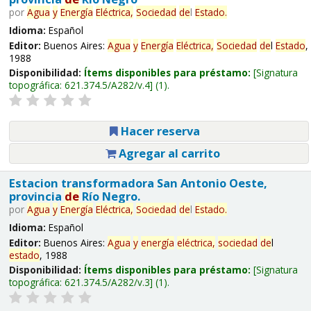
por
Agua
y
Energía
Eléctrica,
Sociedad
de
l
Estado
.
Idioma:
Español
Editor:
Buenos Aires:
Agua
y
Energía
Eléctrica,
Sociedad
de
l
Estado
,
1988
Disponibilidad:
Ítems disponibles para préstamo:
Signatura
topográfica:
621.374.5/A282/v.4
(1).
Hacer reserva
Agregar al carrito
Estacion transformadora San Antonio Oeste,
provincia
de
Río Negro.
por
Agua
y
Energía
Eléctrica,
Sociedad
de
l
Estado
.
Idioma:
Español
Editor:
Buenos Aires:
Agua
y
energía
eléctrica,
sociedad
de
l
estado
, 1988
Disponibilidad:
Ítems disponibles para préstamo:
Signatura
topográfica:
621.374.5/A282/v.3
(1).