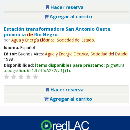
Hacer reserva
Agregar al carrito
Estación transformadora San Antonio Oeste,
provincia
de
Río Negro.
por
Agua
y
Energía
Eléctrica,
Sociedad
de
l
Estado
.
Idioma:
Español
Editor:
Buenos Aires:
Agua
y
Energía
Eléctrica,
Sociedad
de
l
Estado
,
1998
Disponibilidad:
Ítems disponibles para préstamo:
Signatura
topográfica:
621.374.5/A282/v.1
(1).
Hacer reserva
Agregar al carrito