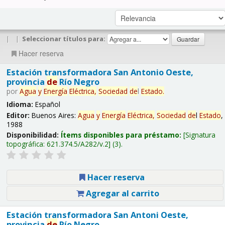
|
|
Seleccionar títulos para:
Hacer reserva
Estación transformadora San Antonio Oeste,
provincia
de
Río Negro
por
Agua
y
Energía
Eléctrica,
Sociedad
de
l
Estado
.
Idioma:
Español
Editor:
Buenos Aires:
Agua
y
Energía
Eléctrica,
Sociedad
de
l
Estado
,
1988
Disponibilidad:
Ítems disponibles para préstamo:
Signatura
topográfica:
621.374.5/A282/v.2
(3).
Hacer reserva
Agregar al carrito
Estación transformadora San Antoni Oeste,
provincia
de
Río Negro