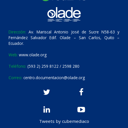
Dirección:
Av. Mariscal Antonio José de Sucre N58-63 y
Fernández Salvador Edif. Olade – San Carlos, Quito –
Ecuador.
Web:
www.olade.org
Teléfono:
(593 2) 259 8122 / 2598 280
Correo:
centro.documentacion@olade.org
Tweets by cubemediaco