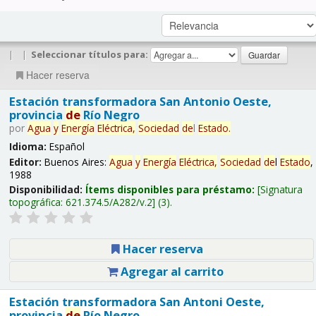
|
|
Seleccionar títulos para:
Hacer reserva
Estación transformadora San Antonio Oeste,
provincia
de
Río Negro
por
Agua
y
Energía
Eléctrica,
Sociedad
de
l
Estado
.
Idioma:
Español
Editor:
Buenos Aires:
Agua
y
Energía
Eléctrica,
Sociedad
de
l
Estado
,
1988
Disponibilidad:
Ítems disponibles para préstamo:
Signatura
topográfica:
621.374.5/A282/v.2
(3).
Hacer reserva
Agregar al carrito
Estación transformadora San Antoni Oeste,
provincia
de
Río Negro