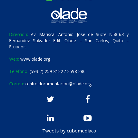
Dirección:
Av. Mariscal Antonio José de Sucre N58-63 y
Fernández Salvador Edif. Olade – San Carlos, Quito –
Ecuador.
Web:
www.olade.org
Teléfono:
(593 2) 259 8122 / 2598 280
Correo:
centro.documentacion@olade.org
Tweets by cubemediaco