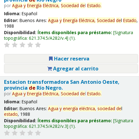
por
Agua
y
Energía
Eléctrica,
Sociedad
de
l
Estado
.
Idioma:
Español
Editor:
Buenos Aires:
Agua
y
Energía
Eléctrica,
Sociedad
de
l
Estado
,
1988
Disponibilidad:
Ítems disponibles para préstamo:
Signatura
topográfica:
621.374.5/A282/v.4
(1).
Hacer reserva
Agregar al carrito
Estacion transformadora San Antonio Oeste,
provincia
de
Río Negro.
por
Agua
y
Energía
Eléctrica,
Sociedad
de
l
Estado
.
Idioma:
Español
Editor:
Buenos Aires:
Agua
y
energía
eléctrica,
sociedad
de
l
estado
, 1988
Disponibilidad:
Ítems disponibles para préstamo:
Signatura
topográfica:
621.374.5/A282/v.3
(1).