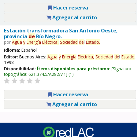
Hacer reserva
Agregar al carrito
Estación transformadora San Antonio Oeste,
provincia
de
Río Negro.
por
Agua
y
Energía
Eléctrica,
Sociedad
de
l
Estado
.
Idioma:
Español
Editor:
Buenos Aires:
Agua
y
Energía
Eléctrica,
Sociedad
de
l
Estado
,
1998
Disponibilidad:
Ítems disponibles para préstamo:
Signatura
topográfica:
621.374.5/A282/v.1
(1).
Hacer reserva
Agregar al carrito