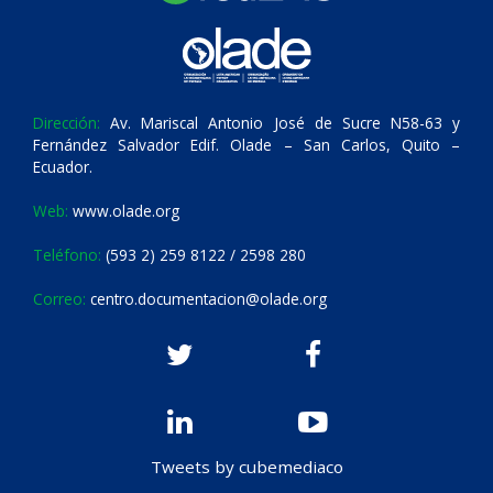
Dirección:
Av. Mariscal Antonio José de Sucre N58-63 y
Fernández Salvador Edif. Olade – San Carlos, Quito –
Ecuador.
Web:
www.olade.org
Teléfono:
(593 2) 259 8122 / 2598 280
Correo:
centro.documentacion@olade.org
Tweets by cubemediaco