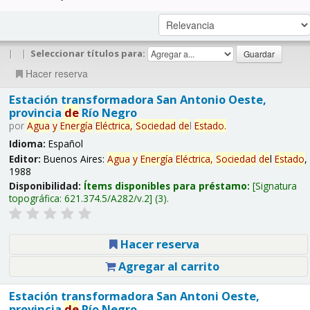
|
|
Seleccionar títulos para:
Hacer reserva
Estación transformadora San Antonio Oeste,
provincia
de
Río Negro
por
Agua
y
Energía
Eléctrica,
Sociedad
de
l
Estado
.
Idioma:
Español
Editor:
Buenos Aires:
Agua
y
Energía
Eléctrica,
Sociedad
de
l
Estado
,
1988
Disponibilidad:
Ítems disponibles para préstamo:
Signatura
topográfica:
621.374.5/A282/v.2
(3).
Hacer reserva
Agregar al carrito
Estación transformadora San Antoni Oeste,
provincia
de
Río Negro