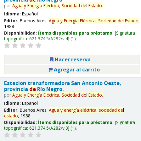
por
Agua
y
Energía
Eléctrica,
Sociedad
de
l
Estado
.
Idioma:
Español
Editor:
Buenos Aires:
Agua
y
Energía
Eléctrica,
Sociedad
de
l
Estado
,
1988
Disponibilidad:
Ítems disponibles para préstamo:
Signatura
topográfica:
621.374.5/A282/v.4
(1).
Hacer reserva
Agregar al carrito
Estacion transformadora San Antonio Oeste,
provincia
de
Río Negro.
por
Agua
y
Energía
Eléctrica,
Sociedad
de
l
Estado
.
Idioma:
Español
Editor:
Buenos Aires:
Agua
y
energía
eléctrica,
sociedad
de
l
estado
, 1988
Disponibilidad:
Ítems disponibles para préstamo:
Signatura
topográfica:
621.374.5/A282/v.3
(1).