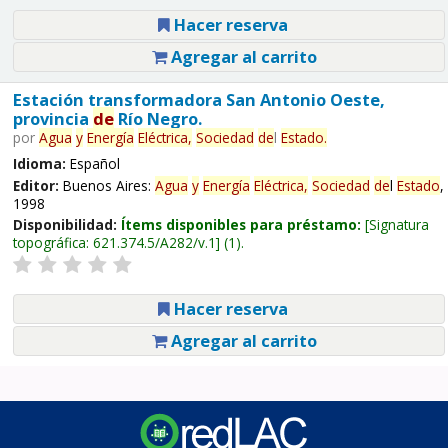
Hacer reserva
Agregar al carrito
Estación transformadora San Antonio Oeste,
provincia
de
Río Negro.
por
Agua
y
Energía
Eléctrica,
Sociedad
de
l
Estado
.
Idioma:
Español
Editor:
Buenos Aires:
Agua
y
Energía
Eléctrica,
Sociedad
de
l
Estado
,
1998
Disponibilidad:
Ítems disponibles para préstamo:
Signatura
topográfica:
621.374.5/A282/v.1
(1).
Hacer reserva
Agregar al carrito