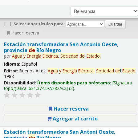
|
|
Seleccionar títulos para:
Hacer reserva
Estación transformadora San Antonio Oeste,
provincia
de
Río Negro
por
Agua
y
Energía
Eléctrica,
Sociedad
de
l
Estado
.
Idioma:
Español
Editor:
Buenos Aires:
Agua
y
Energía
Eléctrica,
Sociedad
de
l
Estado
,
1988
Disponibilidad:
Ítems disponibles para préstamo:
Signatura
topográfica:
621.374.5/A282/v.2
(3).
Hacer reserva
Agregar al carrito
Estación transformadora San Antoni Oeste,
provincia
de
Río Negro