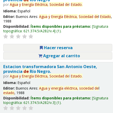
por
Agua
y
Energía
Eléctrica,
Sociedad
de
l
Estado
.
Idioma:
Español
Editor:
Buenos Aires:
Agua
y
Energía
Eléctrica,
Sociedad
de
l
Estado
,
1988
Disponibilidad:
Ítems disponibles para préstamo:
Signatura
topográfica:
621.374.5/A282/v.4
(1).
Hacer reserva
Agregar al carrito
Estacion transformadora San Antonio Oeste,
provincia
de
Río Negro.
por
Agua
y
Energía
Eléctrica,
Sociedad
de
l
Estado
.
Idioma:
Español
Editor:
Buenos Aires:
Agua
y
energía
eléctrica,
sociedad
de
l
estado
, 1988
Disponibilidad:
Ítems disponibles para préstamo:
Signatura
topográfica:
621.374.5/A282/v.3
(1).