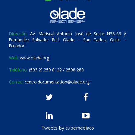
Dirección:
Av. Mariscal Antonio José de Sucre N58-63 y
Fernández Salvador Edif. Olade – San Carlos, Quito –
Ecuador.
Web:
www.olade.org
Teléfono:
(593 2) 259 8122 / 2598 280
Correo:
centro.documentacion@olade.org
Tweets by cubemediaco