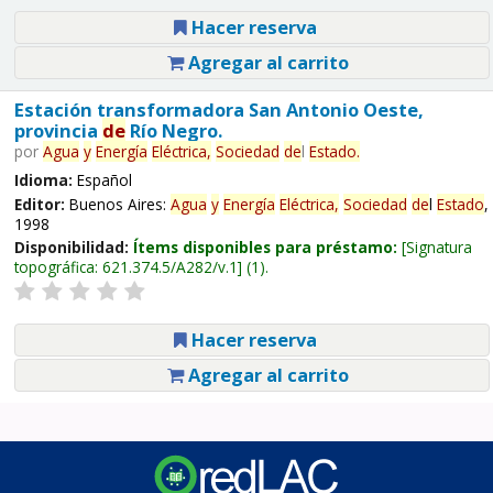
Hacer reserva
Agregar al carrito
Estación transformadora San Antonio Oeste,
provincia
de
Río Negro.
por
Agua
y
Energía
Eléctrica,
Sociedad
de
l
Estado
.
Idioma:
Español
Editor:
Buenos Aires:
Agua
y
Energía
Eléctrica,
Sociedad
de
l
Estado
,
1998
Disponibilidad:
Ítems disponibles para préstamo:
Signatura
topográfica:
621.374.5/A282/v.1
(1).
Hacer reserva
Agregar al carrito