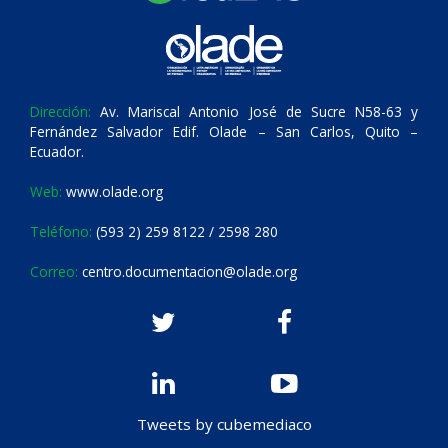
Dirección:
Av. Mariscal Antonio José de Sucre N58-63 y
Fernández Salvador Edif. Olade – San Carlos, Quito –
Ecuador.
Web:
www.olade.org
Teléfono:
(593 2) 259 8122 / 2598 280
Correo:
centro.documentacion@olade.org
Tweets by cubemediaco