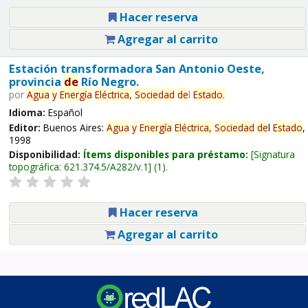
Hacer reserva
Agregar al carrito
Estación transformadora San Antonio Oeste,
provincia
de
Río Negro.
por
Agua
y
Energía
Eléctrica,
Sociedad
de
l
Estado
.
Idioma:
Español
Editor:
Buenos Aires:
Agua
y
Energía
Eléctrica,
Sociedad
de
l
Estado
,
1998
Disponibilidad:
Ítems disponibles para préstamo:
Signatura
topográfica:
621.374.5/A282/v.1
(1).
Hacer reserva
Agregar al carrito