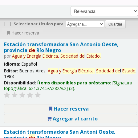
|
|
Seleccionar títulos para:
Hacer reserva
Estación transformadora San Antonio Oeste,
provincia
de
Río Negro
por
Agua
y
Energía
Eléctrica,
Sociedad
de
l
Estado
.
Idioma:
Español
Editor:
Buenos Aires:
Agua
y
Energía
Eléctrica,
Sociedad
de
l
Estado
,
1988
Disponibilidad:
Ítems disponibles para préstamo:
Signatura
topográfica:
621.374.5/A282/v.2
(3).
Hacer reserva
Agregar al carrito
Estación transformadora San Antoni Oeste,
provincia
de
Río Negro