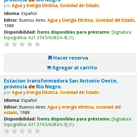
por
Agua
y
Energía
Eléctrica,
Sociedad
de
l
Estado
.
Idioma:
Español
Editor:
Buenos Aires:
Agua
y
Energía
Eléctrica,
Sociedad
de
l
Estado
,
1988
Disponibilidad:
Ítems disponibles para préstamo:
Signatura
topográfica:
621.374.5/A282/v.4
(1).
Hacer reserva
Agregar al carrito
Estacion transformadora San Antonio Oeste,
provincia
de
Río Negro.
por
Agua
y
Energía
Eléctrica,
Sociedad
de
l
Estado
.
Idioma:
Español
Editor:
Buenos Aires:
Agua
y
energía
eléctrica,
sociedad
de
l
estado
, 1988
Disponibilidad:
Ítems disponibles para préstamo:
Signatura
topográfica:
621.374.5/A282/v.3
(1).