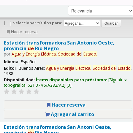
|
|
Seleccionar títulos para:
Hacer reserva
Estación transformadora San Antonio Oeste,
provincia
de
Río Negro
por
Agua
y
Energía
Eléctrica,
Sociedad
de
l
Estado
.
Idioma:
Español
Editor:
Buenos Aires:
Agua
y
Energía
Eléctrica,
Sociedad
de
l
Estado
,
1988
Disponibilidad:
Ítems disponibles para préstamo:
Signatura
topográfica:
621.374.5/A282/v.2
(3).
Hacer reserva
Agregar al carrito
Estación transformadora San Antoni Oeste,
provincia
de
Río Negro