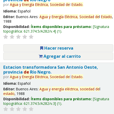
por
Agua
y
Energía
Eléctrica,
Sociedad
de
l
Estado
.
Idioma:
Español
Editor:
Buenos Aires:
Agua
y
Energía
Eléctrica,
Sociedad
de
l
Estado
,
1988
Disponibilidad:
Ítems disponibles para préstamo:
Signatura
topográfica:
621.374.5/A282/v.4
(1).
Hacer reserva
Agregar al carrito
Estacion transformadora San Antonio Oeste,
provincia
de
Río Negro.
por
Agua
y
Energía
Eléctrica,
Sociedad
de
l
Estado
.
Idioma:
Español
Editor:
Buenos Aires:
Agua
y
energía
eléctrica,
sociedad
de
l
estado
, 1988
Disponibilidad:
Ítems disponibles para préstamo:
Signatura
topográfica:
621.374.5/A282/v.3
(1).