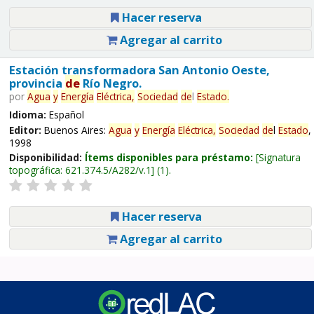
Hacer reserva
Agregar al carrito
Estación transformadora San Antonio Oeste,
provincia
de
Río Negro.
por
Agua
y
Energía
Eléctrica,
Sociedad
de
l
Estado
.
Idioma:
Español
Editor:
Buenos Aires:
Agua
y
Energía
Eléctrica,
Sociedad
de
l
Estado
,
1998
Disponibilidad:
Ítems disponibles para préstamo:
Signatura
topográfica:
621.374.5/A282/v.1
(1).
Hacer reserva
Agregar al carrito