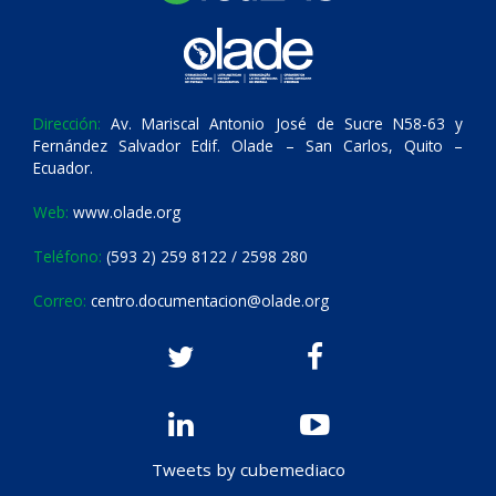
Dirección:
Av. Mariscal Antonio José de Sucre N58-63 y
Fernández Salvador Edif. Olade – San Carlos, Quito –
Ecuador.
Web:
www.olade.org
Teléfono:
(593 2) 259 8122 / 2598 280
Correo:
centro.documentacion@olade.org
Tweets by cubemediaco