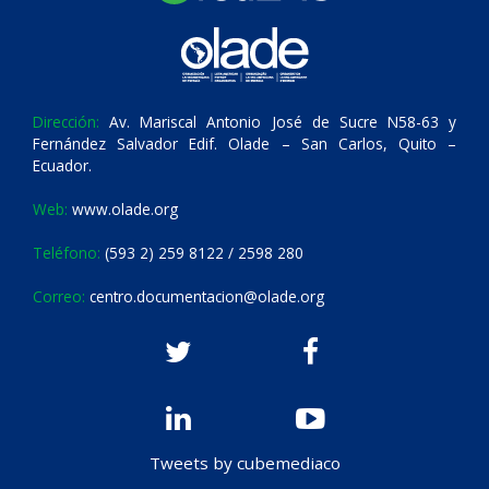
Dirección:
Av. Mariscal Antonio José de Sucre N58-63 y
Fernández Salvador Edif. Olade – San Carlos, Quito –
Ecuador.
Web:
www.olade.org
Teléfono:
(593 2) 259 8122 / 2598 280
Correo:
centro.documentacion@olade.org
Tweets by cubemediaco