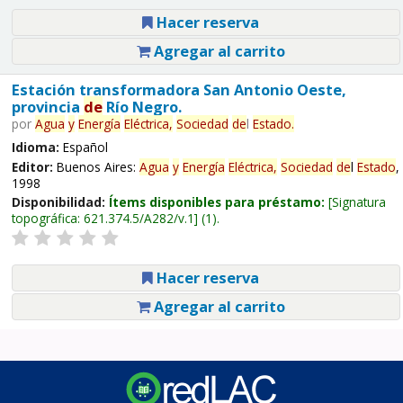
Hacer reserva
Agregar al carrito
Estación transformadora San Antonio Oeste,
provincia
de
Río Negro.
por
Agua
y
Energía
Eléctrica,
Sociedad
de
l
Estado
.
Idioma:
Español
Editor:
Buenos Aires:
Agua
y
Energía
Eléctrica,
Sociedad
de
l
Estado
,
1998
Disponibilidad:
Ítems disponibles para préstamo:
Signatura
topográfica:
621.374.5/A282/v.1
(1).
Hacer reserva
Agregar al carrito