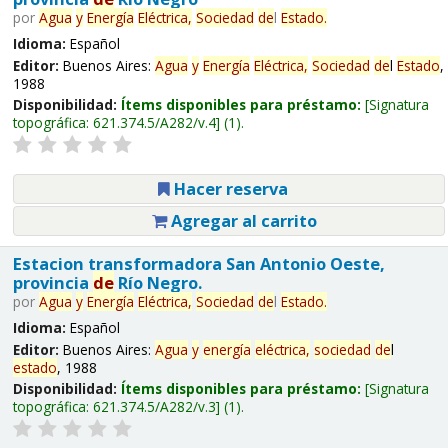
por
Agua
y
Energía
Eléctrica,
Sociedad
de
l
Estado
.
Idioma:
Español
Editor:
Buenos Aires:
Agua
y
Energía
Eléctrica,
Sociedad
de
l
Estado
,
1988
Disponibilidad:
Ítems disponibles para préstamo:
Signatura
topográfica:
621.374.5/A282/v.4
(1).
Hacer reserva
Agregar al carrito
Estacion transformadora San Antonio Oeste,
provincia
de
Río Negro.
por
Agua
y
Energía
Eléctrica,
Sociedad
de
l
Estado
.
Idioma:
Español
Editor:
Buenos Aires:
Agua
y
energía
eléctrica,
sociedad
de
l
estado
, 1988
Disponibilidad:
Ítems disponibles para préstamo:
Signatura
topográfica:
621.374.5/A282/v.3
(1).