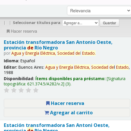
|
|
Seleccionar títulos para:
Hacer reserva
Estación transformadora San Antonio Oeste,
provincia
de
Río Negro
por
Agua
y
Energía
Eléctrica,
Sociedad
de
l
Estado
.
Idioma:
Español
Editor:
Buenos Aires:
Agua
y
Energía
Eléctrica,
Sociedad
de
l
Estado
,
1988
Disponibilidad:
Ítems disponibles para préstamo:
Signatura
topográfica:
621.374.5/A282/v.2
(3).
Hacer reserva
Agregar al carrito
Estación transformadora San Antoni Oeste,
provincia
de
Río Negro