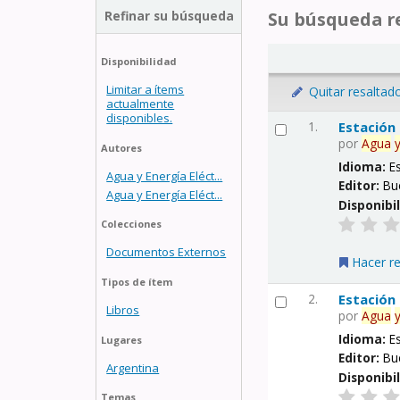
Refinar su búsqueda
Su búsqueda re
Disponibilidad
Limitar a ítems
Quitar resaltad
actualmente
disponibles.
1.
Estación
por
Agua
Autores
Idioma:
E
Agua y Energía Eléct...
Editor:
Bu
Agua y Energía Eléct...
Disponibi
Colecciones
Documentos Externos
Hacer r
Tipos de ítem
2.
Estación
Libros
por
Agua
Idioma:
E
Lugares
Editor:
Bu
Argentina
Disponibi
Temas