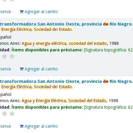
eserva
Agregar al carrito
 transformadora San Antonio Oeste, provincia
de
Río Negro
y
Energía
Eléctrica,
Sociedad
de
l
Estado
.
spañol
enos Aires:
Agua
y
energía
eléctrica,
sociedad
de
l
estado
, 1988
lidad:
Ítems disponibles para préstamo:
Signatura topográfica:
62
eserva
Agregar al carrito
 transformadora San Antonio Oeste, provincia
de
Río Negro
y
Energía
Eléctrica,
Sociedad
de
l
Estado
.
spañol
enos Aires:
Agua
y
Energía
Eléctrica,
Sociedad
de
l
Estado
, 1998
lidad:
Ítems disponibles para préstamo:
Signatura topográfica:
62
eserva
Agregar al carrito