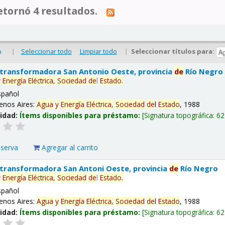
tornó 4 resultados.
|
Seleccionar todo
Limpiar todo
|
Seleccionar títulos para:
o
 transformadora San Antonio Oeste, provincia
de
Río Negro
y
Energía
Eléctrica,
Sociedad
de
l
Estado
.
spañol
enos Aires:
Agua
y
Energía
Eléctrica,
Sociedad
de
l
Estado
, 1988
lidad:
Ítems disponibles para préstamo:
Signatura topográfica:
62
eserva
Agregar al carrito
 transformadora San Antoni Oeste, provincia
de
Río Negro
y
Energía
Eléctrica,
Sociedad
de
l
Estado
.
spañol
enos Aires:
Agua
y
Energía
Eléctrica,
Sociedad
de
l
Estado
, 1988
lidad:
Ítems disponibles para préstamo:
Signatura topográfica:
62