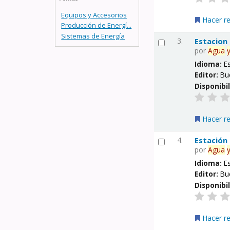
Equipos y Accesorios
Hacer r
Producción de Energí...
Sistemas de Energía
3.
Estacion
por
Agua
Idioma:
E
Editor:
Bu
Disponibi
Hacer r
4.
Estación
por
Agua
Idioma:
E
Editor:
Bu
Disponibi
Hacer r