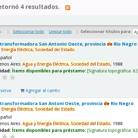
tornó 4 resultados.
|
Seleccionar todo
Limpiar todo
|
Seleccionar títulos para:
o
 transformadora San Antonio Oeste, provincia
de
Río Negro
y
Energía
Eléctrica,
Sociedad
de
l
Estado
.
spañol
enos Aires:
Agua
y
Energía
Eléctrica,
Sociedad
de
l
Estado
, 1988
lidad:
Ítems disponibles para préstamo:
Signatura topográfica:
62
eserva
Agregar al carrito
 transformadora San Antoni Oeste, provincia
de
Río Negro
y
Energía
Eléctrica,
Sociedad
de
l
Estado
.
spañol
enos Aires:
Agua
y
Energía
Eléctrica,
Sociedad
de
l
Estado
, 1988
lidad:
Ítems disponibles para préstamo:
Signatura topográfica:
62