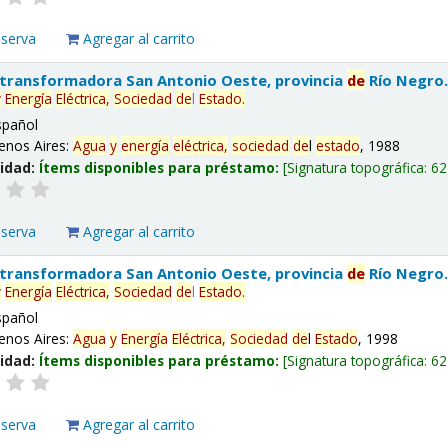
eserva
Agregar al carrito
 transformadora San Antonio Oeste, provincia
de
Río Negro
y
Energía
Eléctrica,
Sociedad
de
l
Estado
.
spañol
enos Aires:
Agua
y
energía
eléctrica,
sociedad
de
l
estado
, 1988
lidad:
Ítems disponibles para préstamo:
Signatura topográfica:
62
eserva
Agregar al carrito
 transformadora San Antonio Oeste, provincia
de
Río Negro
y
Energía
Eléctrica,
Sociedad
de
l
Estado
.
spañol
enos Aires:
Agua
y
Energía
Eléctrica,
Sociedad
de
l
Estado
, 1998
lidad:
Ítems disponibles para préstamo:
Signatura topográfica:
62
eserva
Agregar al carrito