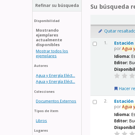
Refinar su búsqueda
Su búsqueda re
Disponibilidad
Mostrando
Quitar resaltad
ejemplares
actualmente
1.
Estación
disponibles
por
Agua
Mostrar todos los
ejemplares
Idioma:
E
Editor:
Bu
Autores
Disponibi
Agua y Energía Eléct...
Agua y Energía Eléct...
Hacer r
Colecciones
2.
Estación
Documentos Externos
por
Agua
Tipos de ítem
Idioma:
E
Libros
Editor:
Bu
Disponibi
Lugares