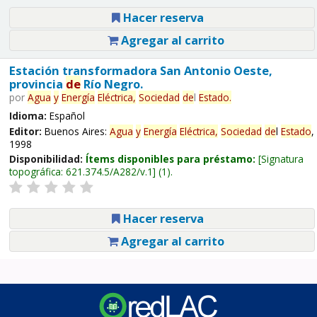
Hacer reserva
Agregar al carrito
Estación transformadora San Antonio Oeste,
provincia
de
Río Negro.
por
Agua
y
Energía
Eléctrica,
Sociedad
de
l
Estado
.
Idioma:
Español
Editor:
Buenos Aires:
Agua
y
Energía
Eléctrica,
Sociedad
de
l
Estado
,
1998
Disponibilidad:
Ítems disponibles para préstamo:
Signatura
topográfica:
621.374.5/A282/v.1
(1).
Hacer reserva
Agregar al carrito