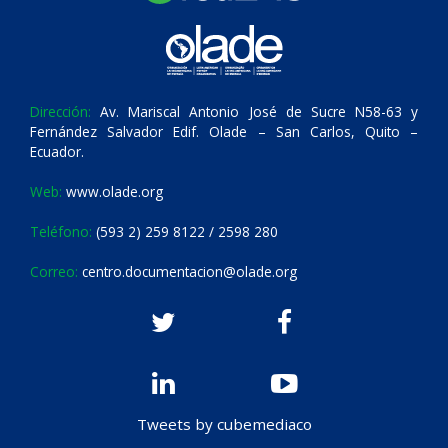
Dirección:
Av. Mariscal Antonio José de Sucre N58-63 y
Fernández Salvador Edif. Olade – San Carlos, Quito –
Ecuador.
Web:
www.olade.org
Teléfono:
(593 2) 259 8122 / 2598 280
Correo:
centro.documentacion@olade.org
Tweets by cubemediaco