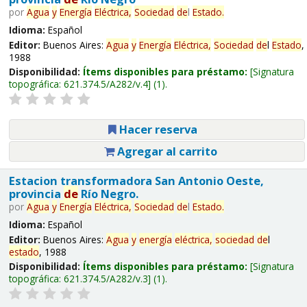
por
Agua
y
Energía
Eléctrica,
Sociedad
de
l
Estado
.
Idioma:
Español
Editor:
Buenos Aires:
Agua
y
Energía
Eléctrica,
Sociedad
de
l
Estado
,
1988
Disponibilidad:
Ítems disponibles para préstamo:
Signatura
topográfica:
621.374.5/A282/v.4
(1).
Hacer reserva
Agregar al carrito
Estacion transformadora San Antonio Oeste,
provincia
de
Río Negro.
por
Agua
y
Energía
Eléctrica,
Sociedad
de
l
Estado
.
Idioma:
Español
Editor:
Buenos Aires:
Agua
y
energía
eléctrica,
sociedad
de
l
estado
, 1988
Disponibilidad:
Ítems disponibles para préstamo:
Signatura
topográfica:
621.374.5/A282/v.3
(1).