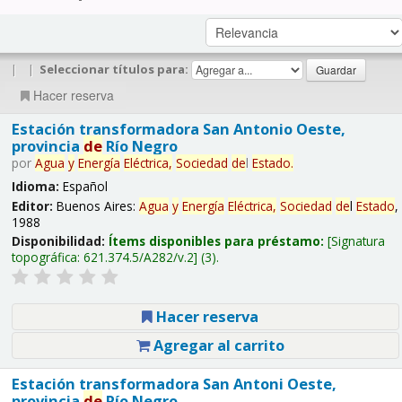
|
|
Seleccionar títulos para:
Hacer reserva
Estación transformadora San Antonio Oeste,
provincia
de
Río Negro
por
Agua
y
Energía
Eléctrica,
Sociedad
de
l
Estado
.
Idioma:
Español
Editor:
Buenos Aires:
Agua
y
Energía
Eléctrica,
Sociedad
de
l
Estado
,
1988
Disponibilidad:
Ítems disponibles para préstamo:
Signatura
topográfica:
621.374.5/A282/v.2
(3).
Hacer reserva
Agregar al carrito
Estación transformadora San Antoni Oeste,
provincia
de
Río Negro