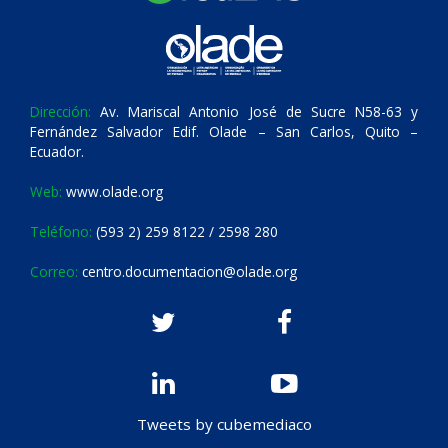
Dirección:
Av. Mariscal Antonio José de Sucre N58-63 y
Fernández Salvador Edif. Olade – San Carlos, Quito –
Ecuador.
Web:
www.olade.org
Teléfono:
(593 2) 259 8122 / 2598 280
Correo:
centro.documentacion@olade.org
Tweets by cubemediaco