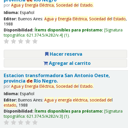
por
Agua
y
Energía
Eléctrica,
Sociedad
de
l
Estado
.
Idioma:
Español
Editor:
Buenos Aires:
Agua
y
Energía
Eléctrica,
Sociedad
de
l
Estado
,
1988
Disponibilidad:
Ítems disponibles para préstamo:
Signatura
topográfica:
621.374.5/A282/v.4
(1).
Hacer reserva
Agregar al carrito
Estacion transformadora San Antonio Oeste,
provincia
de
Río Negro.
por
Agua
y
Energía
Eléctrica,
Sociedad
de
l
Estado
.
Idioma:
Español
Editor:
Buenos Aires:
Agua
y
energía
eléctrica,
sociedad
de
l
estado
, 1988
Disponibilidad:
Ítems disponibles para préstamo:
Signatura
topográfica:
621.374.5/A282/v.3
(1).