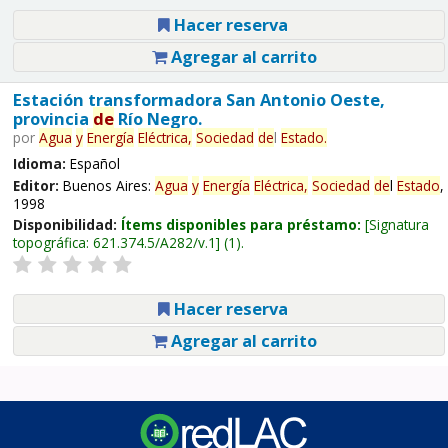
Hacer reserva
Agregar al carrito
Estación transformadora San Antonio Oeste,
provincia
de
Río Negro.
por
Agua
y
Energía
Eléctrica,
Sociedad
de
l
Estado
.
Idioma:
Español
Editor:
Buenos Aires:
Agua
y
Energía
Eléctrica,
Sociedad
de
l
Estado
,
1998
Disponibilidad:
Ítems disponibles para préstamo:
Signatura
topográfica:
621.374.5/A282/v.1
(1).
Hacer reserva
Agregar al carrito