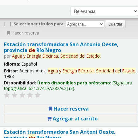
|
|
Seleccionar títulos para:
Hacer reserva
Estación transformadora San Antonio Oeste,
provincia
de
Río Negro
por
Agua
y
Energía
Eléctrica,
Sociedad
de
l
Estado
.
Idioma:
Español
Editor:
Buenos Aires:
Agua
y
Energía
Eléctrica,
Sociedad
de
l
Estado
,
1988
Disponibilidad:
Ítems disponibles para préstamo:
Signatura
topográfica:
621.374.5/A282/v.2
(3).
Hacer reserva
Agregar al carrito
Estación transformadora San Antoni Oeste,
provincia
de
Río Negro