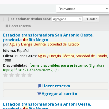
|
|
Seleccionar títulos para:
Hacer reserva
Estación transformadora San Antonio Oeste,
provincia
de
Río Negro
por
Agua
y
Energía
Eléctrica,
Sociedad
de
l
Estado
.
Idioma:
Español
Editor:
Buenos Aires:
Agua
y
Energía
Eléctrica,
Sociedad
de
l
Estado
,
1988
Disponibilidad:
Ítems disponibles para préstamo:
Signatura
topográfica:
621.374.5/A282/v.2
(3).
Hacer reserva
Agregar al carrito
Estación transformadora San Antoni Oeste,
provincia
de
Río Negro