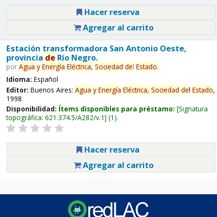
Hacer reserva
Agregar al carrito
Estación transformadora San Antonio Oeste,
provincia
de
Río Negro.
por
Agua
y
Energía
Eléctrica,
Sociedad
de
l
Estado
.
Idioma:
Español
Editor:
Buenos Aires:
Agua
y
Energía
Eléctrica,
Sociedad
de
l
Estado
,
1998
Disponibilidad:
Ítems disponibles para préstamo:
Signatura
topográfica:
621.374.5/A282/v.1
(1).
Hacer reserva
Agregar al carrito