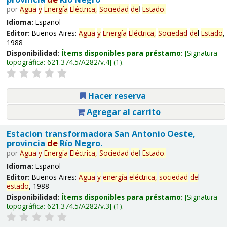
por
Agua
y
Energía
Eléctrica,
Sociedad
de
l
Estado
.
Idioma:
Español
Editor:
Buenos Aires:
Agua
y
Energía
Eléctrica,
Sociedad
de
l
Estado
,
1988
Disponibilidad:
Ítems disponibles para préstamo:
Signatura
topográfica:
621.374.5/A282/v.4
(1).
Hacer reserva
Agregar al carrito
Estacion transformadora San Antonio Oeste,
provincia
de
Río Negro.
por
Agua
y
Energía
Eléctrica,
Sociedad
de
l
Estado
.
Idioma:
Español
Editor:
Buenos Aires:
Agua
y
energía
eléctrica,
sociedad
de
l
estado
, 1988
Disponibilidad:
Ítems disponibles para préstamo:
Signatura
topográfica:
621.374.5/A282/v.3
(1).