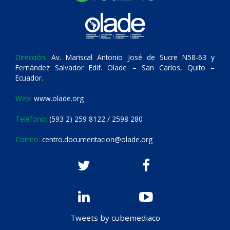
Dirección:
Av. Mariscal Antonio José de Sucre N58-63 y
Fernández Salvador Edif. Olade – San Carlos, Quito –
Ecuador.
Web:
www.olade.org
Teléfono:
(593 2) 259 8122 / 2598 280
Correo:
centro.documentacion@olade.org
Tweets by cubemediaco