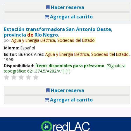
Hacer reserva
Agregar al carrito
Estación transformadora San Antonio Oeste,
provincia
de
Río Negro.
por
Agua
y
Energía
Eléctrica,
Sociedad
de
l
Estado
.
Idioma:
Español
Editor:
Buenos Aires:
Agua
y
Energía
Eléctrica,
Sociedad
de
l
Estado
,
1998
Disponibilidad:
Ítems disponibles para préstamo:
Signatura
topográfica:
621.374.5/A282/v.1
(1).
Hacer reserva
Agregar al carrito