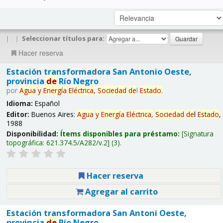
|
|
Seleccionar títulos para:
Hacer reserva
Estación transformadora San Antonio Oeste,
provincia
de
Río Negro
por
Agua
y
Energía
Eléctrica,
Sociedad
de
l
Estado
.
Idioma:
Español
Editor:
Buenos Aires:
Agua
y
Energía
Eléctrica,
Sociedad
de
l
Estado
,
1988
Disponibilidad:
Ítems disponibles para préstamo:
Signatura
topográfica:
621.374.5/A282/v.2
(3).
Hacer reserva
Agregar al carrito
Estación transformadora San Antoni Oeste,
provincia
de
Río Negro