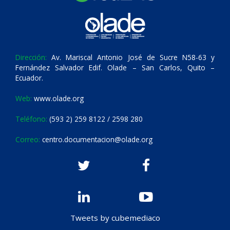
Dirección:
Av. Mariscal Antonio José de Sucre N58-63 y
Fernández Salvador Edif. Olade – San Carlos, Quito –
Ecuador.
Web:
www.olade.org
Teléfono:
(593 2) 259 8122 / 2598 280
Correo:
centro.documentacion@olade.org
Tweets by cubemediaco