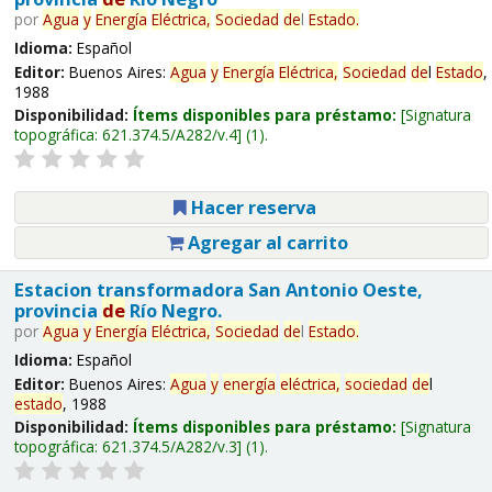
por
Agua
y
Energía
Eléctrica,
Sociedad
de
l
Estado
.
Idioma:
Español
Editor:
Buenos Aires:
Agua
y
Energía
Eléctrica,
Sociedad
de
l
Estado
,
1988
Disponibilidad:
Ítems disponibles para préstamo:
Signatura
topográfica:
621.374.5/A282/v.4
(1).
Hacer reserva
Agregar al carrito
Estacion transformadora San Antonio Oeste,
provincia
de
Río Negro.
por
Agua
y
Energía
Eléctrica,
Sociedad
de
l
Estado
.
Idioma:
Español
Editor:
Buenos Aires:
Agua
y
energía
eléctrica,
sociedad
de
l
estado
, 1988
Disponibilidad:
Ítems disponibles para préstamo:
Signatura
topográfica:
621.374.5/A282/v.3
(1).