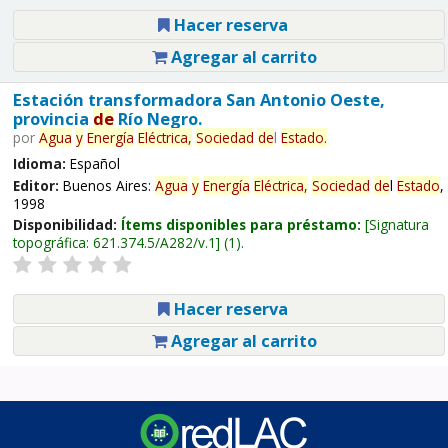
Hacer reserva
Agregar al carrito
Estación transformadora San Antonio Oeste,
provincia
de
Río Negro.
por
Agua
y
Energía
Eléctrica,
Sociedad
de
l
Estado
.
Idioma:
Español
Editor:
Buenos Aires:
Agua
y
Energía
Eléctrica,
Sociedad
de
l
Estado
,
1998
Disponibilidad:
Ítems disponibles para préstamo:
Signatura
topográfica:
621.374.5/A282/v.1
(1).
Hacer reserva
Agregar al carrito