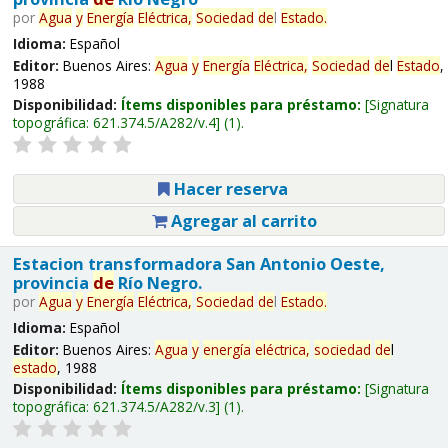
por
Agua
y
Energía
Eléctrica,
Sociedad
de
l
Estado
.
Idioma:
Español
Editor:
Buenos Aires:
Agua
y
Energía
Eléctrica,
Sociedad
de
l
Estado
,
1988
Disponibilidad:
Ítems disponibles para préstamo:
Signatura
topográfica:
621.374.5/A282/v.4
(1).
Hacer reserva
Agregar al carrito
Estacion transformadora San Antonio Oeste,
provincia
de
Río Negro.
por
Agua
y
Energía
Eléctrica,
Sociedad
de
l
Estado
.
Idioma:
Español
Editor:
Buenos Aires:
Agua
y
energía
eléctrica,
sociedad
de
l
estado
, 1988
Disponibilidad:
Ítems disponibles para préstamo:
Signatura
topográfica:
621.374.5/A282/v.3
(1).