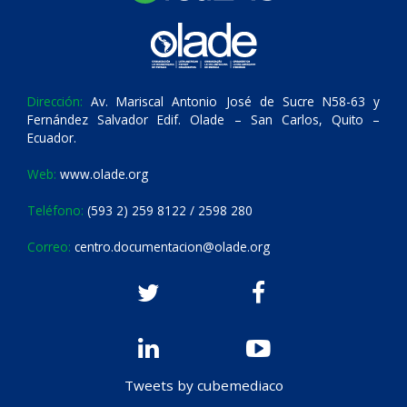
Dirección:
Av. Mariscal Antonio José de Sucre N58-63 y
Fernández Salvador Edif. Olade – San Carlos, Quito –
Ecuador.
Web:
www.olade.org
Teléfono:
(593 2) 259 8122 / 2598 280
Correo:
centro.documentacion@olade.org
Tweets by cubemediaco