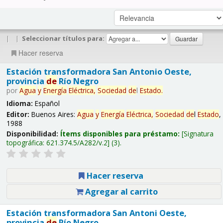
|
|
Seleccionar títulos para:
Hacer reserva
Estación transformadora San Antonio Oeste,
provincia
de
Río Negro
por
Agua
y
Energía
Eléctrica,
Sociedad
de
l
Estado
.
Idioma:
Español
Editor:
Buenos Aires:
Agua
y
Energía
Eléctrica,
Sociedad
de
l
Estado
,
1988
Disponibilidad:
Ítems disponibles para préstamo:
Signatura
topográfica:
621.374.5/A282/v.2
(3).
Hacer reserva
Agregar al carrito
Estación transformadora San Antoni Oeste,
provincia
de
Río Negro