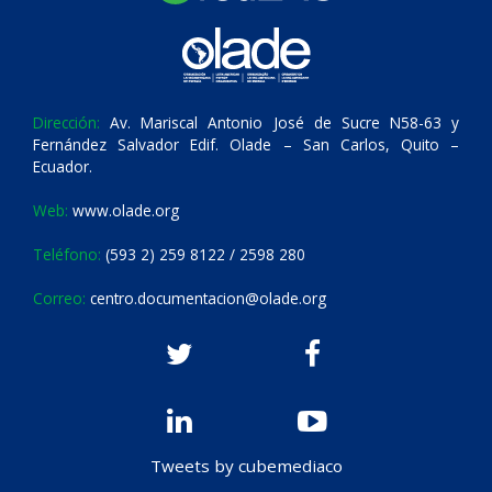
Dirección:
Av. Mariscal Antonio José de Sucre N58-63 y
Fernández Salvador Edif. Olade – San Carlos, Quito –
Ecuador.
Web:
www.olade.org
Teléfono:
(593 2) 259 8122 / 2598 280
Correo:
centro.documentacion@olade.org
Tweets by cubemediaco