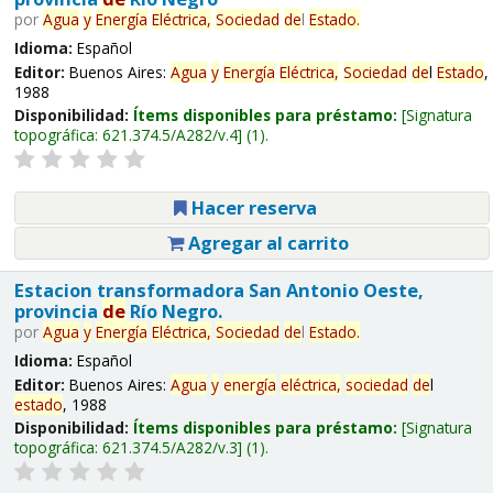
por
Agua
y
Energía
Eléctrica,
Sociedad
de
l
Estado
.
Idioma:
Español
Editor:
Buenos Aires:
Agua
y
Energía
Eléctrica,
Sociedad
de
l
Estado
,
1988
Disponibilidad:
Ítems disponibles para préstamo:
Signatura
topográfica:
621.374.5/A282/v.4
(1).
Hacer reserva
Agregar al carrito
Estacion transformadora San Antonio Oeste,
provincia
de
Río Negro.
por
Agua
y
Energía
Eléctrica,
Sociedad
de
l
Estado
.
Idioma:
Español
Editor:
Buenos Aires:
Agua
y
energía
eléctrica,
sociedad
de
l
estado
, 1988
Disponibilidad:
Ítems disponibles para préstamo:
Signatura
topográfica:
621.374.5/A282/v.3
(1).