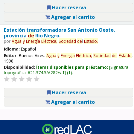
Hacer reserva
Agregar al carrito
Estación transformadora San Antonio Oeste,
provincia
de
Río Negro.
por
Agua
y
Energía
Eléctrica,
Sociedad
de
l
Estado
.
Idioma:
Español
Editor:
Buenos Aires:
Agua
y
Energía
Eléctrica,
Sociedad
de
l
Estado
,
1998
Disponibilidad:
Ítems disponibles para préstamo:
Signatura
topográfica:
621.374.5/A282/v.1
(1).
Hacer reserva
Agregar al carrito