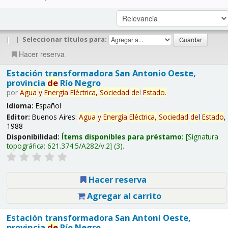
|
|
Seleccionar títulos para:
Hacer reserva
Estación transformadora San Antonio Oeste,
provincia
de
Río Negro
por
Agua
y
Energía
Eléctrica,
Sociedad
de
l
Estado
.
Idioma:
Español
Editor:
Buenos Aires:
Agua
y
Energía
Eléctrica,
Sociedad
de
l
Estado
,
1988
Disponibilidad:
Ítems disponibles para préstamo:
Signatura
topográfica:
621.374.5/A282/v.2
(3).
Hacer reserva
Agregar al carrito
Estación transformadora San Antoni Oeste,
provincia
de
Río Negro