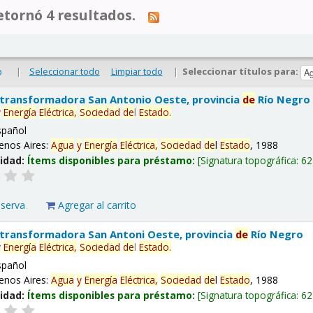
tornó 4 resultados.
|
Seleccionar todo
Limpiar todo
|
Seleccionar títulos para:
o
 transformadora San Antonio Oeste, provincia
de
Río Negro
y
Energía
Eléctrica,
Sociedad
de
l
Estado
.
spañol
enos Aires:
Agua
y
Energía
Eléctrica,
Sociedad
de
l
Estado
, 1988
lidad:
Ítems disponibles para préstamo:
Signatura topográfica:
62
eserva
Agregar al carrito
 transformadora San Antoni Oeste, provincia
de
Río Negro
y
Energía
Eléctrica,
Sociedad
de
l
Estado
.
spañol
enos Aires:
Agua
y
Energía
Eléctrica,
Sociedad
de
l
Estado
, 1988
lidad:
Ítems disponibles para préstamo:
Signatura topográfica:
62