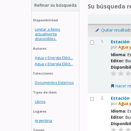
Refinar su búsqueda
Su búsqueda re
Disponibilidad
Limitar a ítems
Quitar resaltad
actualmente
disponibles.
1.
Estación
por
Agua
Autores
Idioma:
E
Agua y Energía Eléct...
Editor:
Bu
Agua y Energía Eléct...
Disponibi
Colecciones
Documentos Externos
Hacer r
Tipos de ítem
2.
Estación
Libros
por
Agua
Idioma:
E
Lugares
Editor:
Bu
Argentina
Disponibi
Temas