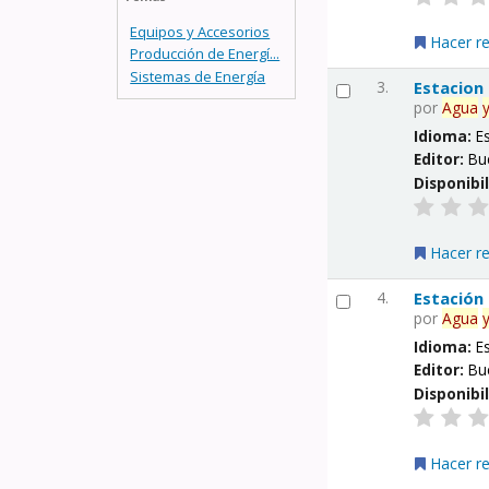
Equipos y Accesorios
Hacer r
Producción de Energí...
Sistemas de Energía
3.
Estacion
por
Agua
Idioma:
E
Editor:
Bu
Disponibi
Hacer r
4.
Estación
por
Agua
Idioma:
E
Editor:
Bu
Disponibi
Hacer r