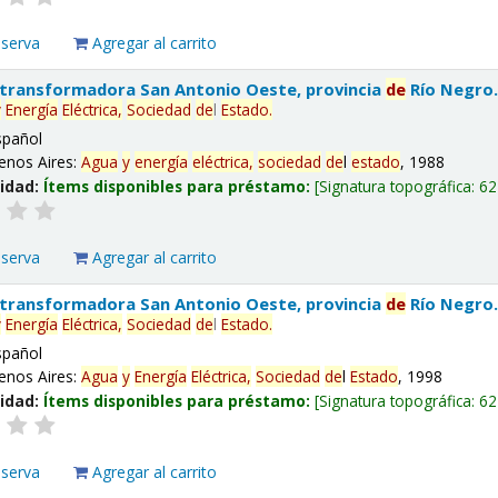
eserva
Agregar al carrito
 transformadora San Antonio Oeste, provincia
de
Río Negro
y
Energía
Eléctrica,
Sociedad
de
l
Estado
.
spañol
enos Aires:
Agua
y
energía
eléctrica,
sociedad
de
l
estado
, 1988
lidad:
Ítems disponibles para préstamo:
Signatura topográfica:
62
eserva
Agregar al carrito
 transformadora San Antonio Oeste, provincia
de
Río Negro
y
Energía
Eléctrica,
Sociedad
de
l
Estado
.
spañol
enos Aires:
Agua
y
Energía
Eléctrica,
Sociedad
de
l
Estado
, 1998
lidad:
Ítems disponibles para préstamo:
Signatura topográfica:
62
eserva
Agregar al carrito