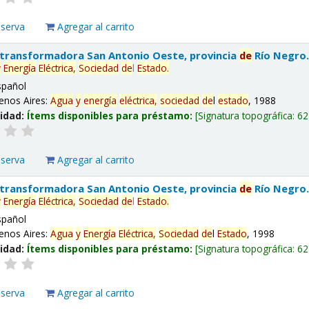
eserva
Agregar al carrito
 transformadora San Antonio Oeste, provincia
de
Río Negro
y
Energía
Eléctrica,
Sociedad
de
l
Estado
.
spañol
enos Aires:
Agua
y
energía
eléctrica,
sociedad
de
l
estado
, 1988
lidad:
Ítems disponibles para préstamo:
Signatura topográfica:
62
eserva
Agregar al carrito
 transformadora San Antonio Oeste, provincia
de
Río Negro
y
Energía
Eléctrica,
Sociedad
de
l
Estado
.
spañol
enos Aires:
Agua
y
Energía
Eléctrica,
Sociedad
de
l
Estado
, 1998
lidad:
Ítems disponibles para préstamo:
Signatura topográfica:
62
eserva
Agregar al carrito