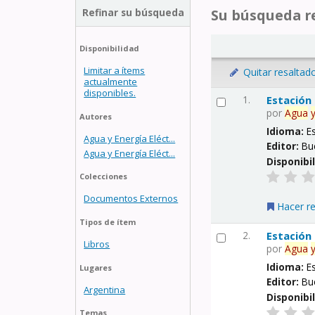
Refinar su búsqueda
Su búsqueda re
Disponibilidad
Limitar a ítems
Quitar resaltad
actualmente
disponibles.
1.
Estación
por
Agua
Autores
Idioma:
E
Agua y Energía Eléct...
Editor:
Bu
Agua y Energía Eléct...
Disponibi
Colecciones
Documentos Externos
Hacer r
Tipos de ítem
2.
Estación
Libros
por
Agua
Idioma:
E
Lugares
Editor:
Bu
Argentina
Disponibi
Temas