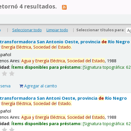
tornó 4 resultados.
|
Seleccionar todo
Limpiar todo
|
Seleccionar títulos para:
o
 transformadora San Antonio Oeste, provincia
de
Río Negro
y
Energía
Eléctrica,
Sociedad
de
l
Estado
.
spañol
enos Aires:
Agua
y
Energía
Eléctrica,
Sociedad
de
l
Estado
, 1988
lidad:
Ítems disponibles para préstamo:
Signatura topográfica:
62
eserva
Agregar al carrito
 transformadora San Antoni Oeste, provincia
de
Río Negro
y
Energía
Eléctrica,
Sociedad
de
l
Estado
.
spañol
enos Aires:
Agua
y
Energía
Eléctrica,
Sociedad
de
l
Estado
, 1988
lidad:
Ítems disponibles para préstamo:
Signatura topográfica:
62