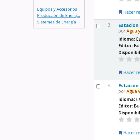
Equipos y Accesorios
Hacer r
Producción de Energí...
Sistemas de Energía
3.
Estacion
por
Agua
Idioma:
E
Editor:
Bu
Disponibi
Hacer r
4.
Estación
por
Agua
Idioma:
E
Editor:
Bu
Disponibi
Hacer r