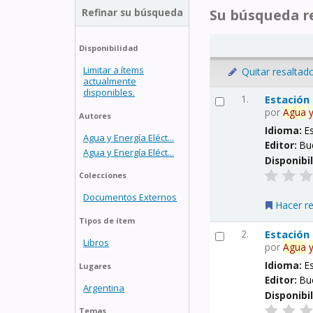
Refinar su búsqueda
Su búsqueda re
Disponibilidad
Limitar a ítems
Quitar resaltad
actualmente
disponibles.
1.
Estación
por
Agua
Autores
Idioma:
E
Agua y Energía Eléct...
Editor:
Bu
Agua y Energía Eléct...
Disponibi
Colecciones
Documentos Externos
Hacer r
Tipos de ítem
2.
Estación
Libros
por
Agua
Idioma:
E
Lugares
Editor:
Bu
Argentina
Disponibi
Temas