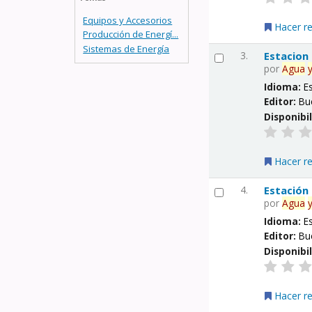
Equipos y Accesorios
Hacer r
Producción de Energí...
Sistemas de Energía
3.
Estacion
por
Agua
Idioma:
E
Editor:
Bu
Disponibi
Hacer r
4.
Estación
por
Agua
Idioma:
E
Editor:
Bu
Disponibi
Hacer r