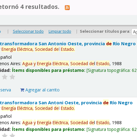
tornó 4 resultados.
|
Seleccionar todo
Limpiar todo
|
Seleccionar títulos para:
o
 transformadora San Antonio Oeste, provincia
de
Río Negro
y
Energía
Eléctrica,
Sociedad
de
l
Estado
.
spañol
enos Aires:
Agua
y
Energía
Eléctrica,
Sociedad
de
l
Estado
, 1988
lidad:
Ítems disponibles para préstamo:
Signatura topográfica:
62
eserva
Agregar al carrito
 transformadora San Antoni Oeste, provincia
de
Río Negro
y
Energía
Eléctrica,
Sociedad
de
l
Estado
.
spañol
enos Aires:
Agua
y
Energía
Eléctrica,
Sociedad
de
l
Estado
, 1988
lidad:
Ítems disponibles para préstamo:
Signatura topográfica:
62