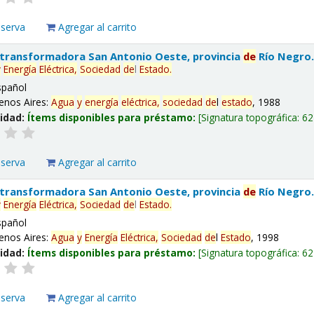
eserva
Agregar al carrito
 transformadora San Antonio Oeste, provincia
de
Río Negro
y
Energía
Eléctrica,
Sociedad
de
l
Estado
.
spañol
enos Aires:
Agua
y
energía
eléctrica,
sociedad
de
l
estado
, 1988
lidad:
Ítems disponibles para préstamo:
Signatura topográfica:
62
eserva
Agregar al carrito
 transformadora San Antonio Oeste, provincia
de
Río Negro
y
Energía
Eléctrica,
Sociedad
de
l
Estado
.
spañol
enos Aires:
Agua
y
Energía
Eléctrica,
Sociedad
de
l
Estado
, 1998
lidad:
Ítems disponibles para préstamo:
Signatura topográfica:
62
eserva
Agregar al carrito