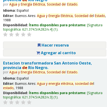
por
Agua
y
Energía
Eléctrica,
Sociedad
de
l
Estado
.
Idioma:
Español
Editor:
Buenos Aires:
Agua
y
Energía
Eléctrica,
Sociedad
de
l
Estado
,
1988
Disponibilidad:
Ítems disponibles para préstamo:
Signatura
topográfica:
621.374.5/A282/v.4
(1).
Hacer reserva
Agregar al carrito
Estacion transformadora San Antonio Oeste,
provincia
de
Río Negro.
por
Agua
y
Energía
Eléctrica,
Sociedad
de
l
Estado
.
Idioma:
Español
Editor:
Buenos Aires:
Agua
y
energía
eléctrica,
sociedad
de
l
estado
, 1988
Disponibilidad:
Ítems disponibles para préstamo:
Signatura
topográfica:
621.374.5/A282/v.3
(1).