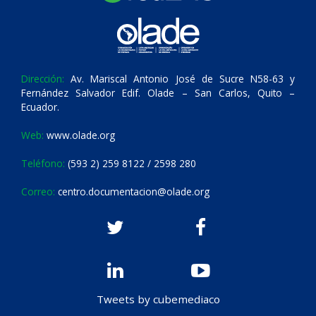
Dirección:
Av. Mariscal Antonio José de Sucre N58-63 y
Fernández Salvador Edif. Olade – San Carlos, Quito –
Ecuador.
Web:
www.olade.org
Teléfono:
(593 2) 259 8122 / 2598 280
Correo:
centro.documentacion@olade.org
Tweets by cubemediaco