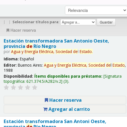
|
|
Seleccionar títulos para:
Hacer reserva
Estación transformadora San Antonio Oeste,
provincia
de
Río Negro
por
Agua
y
Energía
Eléctrica,
Sociedad
de
l
Estado
.
Idioma:
Español
Editor:
Buenos Aires:
Agua
y
Energía
Eléctrica,
Sociedad
de
l
Estado
,
1988
Disponibilidad:
Ítems disponibles para préstamo:
Signatura
topográfica:
621.374.5/A282/v.2
(3).
Hacer reserva
Agregar al carrito
Estación transformadora San Antoni Oeste,
provincia
de
Río Negro