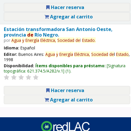
Hacer reserva
Agregar al carrito
Estación transformadora San Antonio Oeste,
provincia
de
Río Negro.
por
Agua
y
Energía
Eléctrica,
Sociedad
de
l
Estado
.
Idioma:
Español
Editor:
Buenos Aires:
Agua
y
Energía
Eléctrica,
Sociedad
de
l
Estado
,
1998
Disponibilidad:
Ítems disponibles para préstamo:
Signatura
topográfica:
621.374.5/A282/v.1
(1).
Hacer reserva
Agregar al carrito