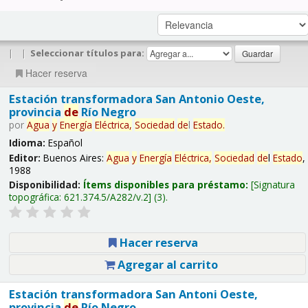
|
|
Seleccionar títulos para:
Hacer reserva
Estación transformadora San Antonio Oeste,
provincia
de
Río Negro
por
Agua
y
Energía
Eléctrica,
Sociedad
de
l
Estado
.
Idioma:
Español
Editor:
Buenos Aires:
Agua
y
Energía
Eléctrica,
Sociedad
de
l
Estado
,
1988
Disponibilidad:
Ítems disponibles para préstamo:
Signatura
topográfica:
621.374.5/A282/v.2
(3).
Hacer reserva
Agregar al carrito
Estación transformadora San Antoni Oeste,
provincia
de
Río Negro