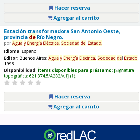
Hacer reserva
Agregar al carrito
Estación transformadora San Antonio Oeste,
provincia
de
Río Negro.
por
Agua
y
Energía
Eléctrica,
Sociedad
de
l
Estado
.
Idioma:
Español
Editor:
Buenos Aires:
Agua
y
Energía
Eléctrica,
Sociedad
de
l
Estado
,
1998
Disponibilidad:
Ítems disponibles para préstamo:
Signatura
topográfica:
621.374.5/A282/v.1
(1).
Hacer reserva
Agregar al carrito