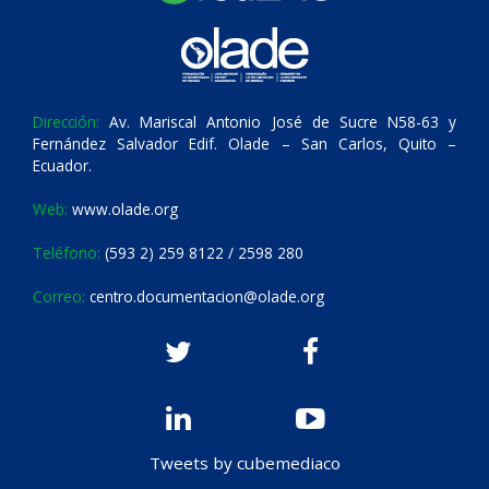
Dirección:
Av. Mariscal Antonio José de Sucre N58-63 y
Fernández Salvador Edif. Olade – San Carlos, Quito –
Ecuador.
Web:
www.olade.org
Teléfono:
(593 2) 259 8122 / 2598 280
Correo:
centro.documentacion@olade.org
Tweets by cubemediaco