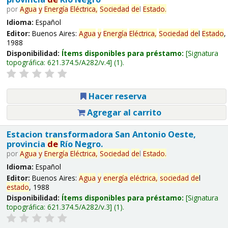
por
Agua
y
Energía
Eléctrica,
Sociedad
de
l
Estado
.
Idioma:
Español
Editor:
Buenos Aires:
Agua
y
Energía
Eléctrica,
Sociedad
de
l
Estado
,
1988
Disponibilidad:
Ítems disponibles para préstamo:
Signatura
topográfica:
621.374.5/A282/v.4
(1).
Hacer reserva
Agregar al carrito
Estacion transformadora San Antonio Oeste,
provincia
de
Río Negro.
por
Agua
y
Energía
Eléctrica,
Sociedad
de
l
Estado
.
Idioma:
Español
Editor:
Buenos Aires:
Agua
y
energía
eléctrica,
sociedad
de
l
estado
, 1988
Disponibilidad:
Ítems disponibles para préstamo:
Signatura
topográfica:
621.374.5/A282/v.3
(1).