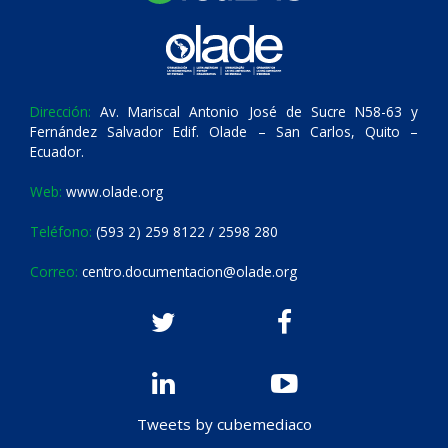
Dirección:
Av. Mariscal Antonio José de Sucre N58-63 y
Fernández Salvador Edif. Olade – San Carlos, Quito –
Ecuador.
Web:
www.olade.org
Teléfono:
(593 2) 259 8122 / 2598 280
Correo:
centro.documentacion@olade.org
Tweets by cubemediaco