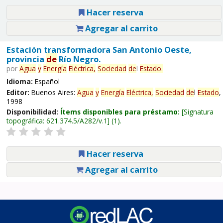
Hacer reserva
Agregar al carrito
Estación transformadora San Antonio Oeste,
provincia
de
Río Negro.
por
Agua
y
Energía
Eléctrica,
Sociedad
de
l
Estado
.
Idioma:
Español
Editor:
Buenos Aires:
Agua
y
Energía
Eléctrica,
Sociedad
de
l
Estado
,
1998
Disponibilidad:
Ítems disponibles para préstamo:
Signatura
topográfica:
621.374.5/A282/v.1
(1).
Hacer reserva
Agregar al carrito