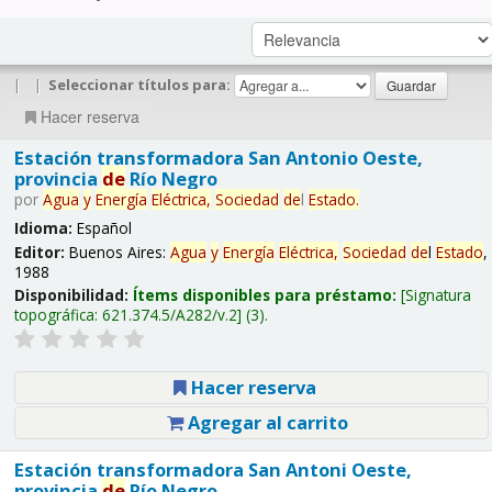
|
|
Seleccionar títulos para:
Hacer reserva
Estación transformadora San Antonio Oeste,
provincia
de
Río Negro
por
Agua
y
Energía
Eléctrica,
Sociedad
de
l
Estado
.
Idioma:
Español
Editor:
Buenos Aires:
Agua
y
Energía
Eléctrica,
Sociedad
de
l
Estado
,
1988
Disponibilidad:
Ítems disponibles para préstamo:
Signatura
topográfica:
621.374.5/A282/v.2
(3).
Hacer reserva
Agregar al carrito
Estación transformadora San Antoni Oeste,
provincia
de
Río Negro