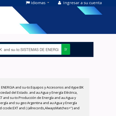
Idiomas
Ingresar a su cuenta
Ir
E ENERGIA and su-to:Equipos y Accesorios and itype:BK
iedad del Estado. and au:Agua y Energía Eléctrica,
XT and su-to:Producción de Energía and au:Agua y
nergía and su-geo:Argentina and au:Agua y Energía
nd ccode:EXT and ( (allrecords,AlwaysMatches='') and