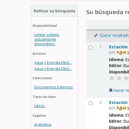
Refinar su búsqueda
Su búsqueda re
Disponibilidad
Limitar a ítems
Quitar resaltad
actualmente
disponibles.
1.
Estación
por
Agua
Autores
Idioma:
E
Agua y Energía Eléct...
Editor:
Bu
Agua y Energía Eléct...
Disponibi
Colecciones
Documentos Externos
Hacer r
Tipos de ítem
2.
Estación
Libros
por
Agua
Idioma:
E
Lugares
Editor:
Bu
Argentina
Disponibi