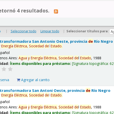
tornó 4 resultados.
|
Seleccionar todo
Limpiar todo
|
Seleccionar títulos para:
o
 transformadora San Antonio Oeste, provincia
de
Río Negro
y
Energía
Eléctrica,
Sociedad
de
l
Estado
.
spañol
enos Aires:
Agua
y
Energía
Eléctrica,
Sociedad
de
l
Estado
, 1988
lidad:
Ítems disponibles para préstamo:
Signatura topográfica:
62
eserva
Agregar al carrito
 transformadora San Antoni Oeste, provincia
de
Río Negro
y
Energía
Eléctrica,
Sociedad
de
l
Estado
.
spañol
enos Aires:
Agua
y
Energía
Eléctrica,
Sociedad
de
l
Estado
, 1988
lidad:
Ítems disponibles para préstamo:
Signatura topográfica:
62