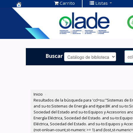
Carrito
Listas
Centro de
Documentación
OLADE -
Buscar
Inicio
›
Resultados de la búsqueda para 'ccl=su:"Sistemas de E
and su-to:Sistemas de Energía and itype:BK and su-to:Si
Sociedad del Estado and su-to:Equipos y Accesorios and
Energía Eléctrica, Sociedad del Estado. and su-to:Equi
Eléctrica, Sociedad del Estado. and su-to:Equipos y Acce
(not-onloan-count,st-numeric >= 1) and (lost,st-numeric=0