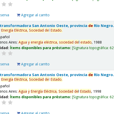
eserva
Agregar al carrito
 transformadora San Antonio Oeste, provincia
de
Río Negro
y
Energía
Eléctrica,
Sociedad
de
l
Estado
.
spañol
enos Aires:
Agua
y
energía
eléctrica,
sociedad
de
l
estado
, 1988
lidad:
Ítems disponibles para préstamo:
Signatura topográfica:
62
eserva
Agregar al carrito
 transformadora San Antonio Oeste, provincia
de
Río Negro
y
Energía
Eléctrica,
Sociedad
de
l
Estado
.
spañol
enos Aires:
Agua
y
Energía
Eléctrica,
Sociedad
de
l
Estado
, 1998
lidad:
Ítems disponibles para préstamo:
Signatura topográfica:
62
eserva
Agregar al carrito