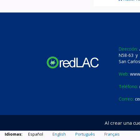
Dirección:
A
N58-63 y 
San Carlos
Web:
www.
Teléfono:
Correo:
ce
Al crear una cu
Idiomas:
Español
English
Português
Français