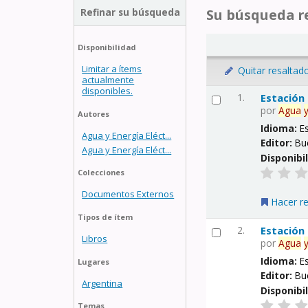
Refinar su búsqueda
Su búsqueda re
Disponibilidad
Limitar a ítems
Quitar resaltad
actualmente
disponibles.
1.
Estación
por
Agua
Autores
Idioma:
E
Agua y Energía Eléct...
Editor:
Bu
Agua y Energía Eléct...
Disponibi
Colecciones
Documentos Externos
Hacer r
Tipos de ítem
2.
Estación
Libros
por
Agua
Idioma:
E
Lugares
Editor:
Bu
Argentina
Disponibi
Temas