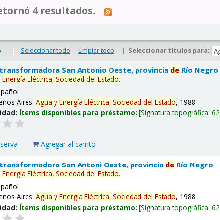
tornó 4 resultados.
|
Seleccionar todo
Limpiar todo
|
Seleccionar títulos para:
o
 transformadora San Antonio Oeste, provincia
de
Río Negro
y
Energía
Eléctrica,
Sociedad
de
l
Estado
.
spañol
enos Aires:
Agua
y
Energía
Eléctrica,
Sociedad
de
l
Estado
, 1988
lidad:
Ítems disponibles para préstamo:
Signatura topográfica:
62
eserva
Agregar al carrito
 transformadora San Antoni Oeste, provincia
de
Río Negro
y
Energía
Eléctrica,
Sociedad
de
l
Estado
.
spañol
enos Aires:
Agua
y
Energía
Eléctrica,
Sociedad
de
l
Estado
, 1988
lidad:
Ítems disponibles para préstamo:
Signatura topográfica:
62