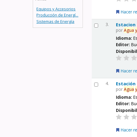
Equipos y Accesorios
Hacer r
Producción de Energí...
Sistemas de Energía
3.
Estacion
por
Agua
Idioma:
E
Editor:
Bu
Disponibi
Hacer r
4.
Estación
por
Agua
Idioma:
E
Editor:
Bu
Disponibi
Hacer r