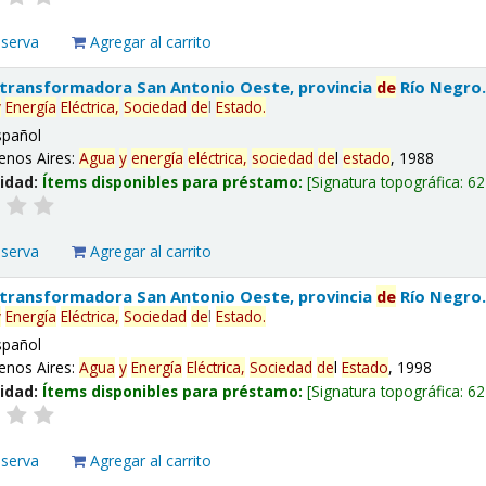
eserva
Agregar al carrito
 transformadora San Antonio Oeste, provincia
de
Río Negro
y
Energía
Eléctrica,
Sociedad
de
l
Estado
.
spañol
enos Aires:
Agua
y
energía
eléctrica,
sociedad
de
l
estado
, 1988
lidad:
Ítems disponibles para préstamo:
Signatura topográfica:
62
eserva
Agregar al carrito
 transformadora San Antonio Oeste, provincia
de
Río Negro
y
Energía
Eléctrica,
Sociedad
de
l
Estado
.
spañol
enos Aires:
Agua
y
Energía
Eléctrica,
Sociedad
de
l
Estado
, 1998
lidad:
Ítems disponibles para préstamo:
Signatura topográfica:
62
eserva
Agregar al carrito