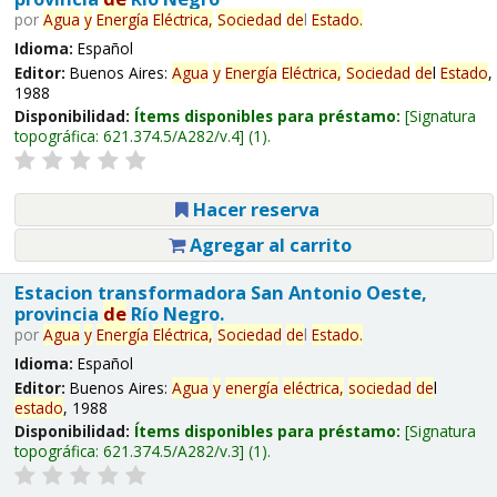
por
Agua
y
Energía
Eléctrica,
Sociedad
de
l
Estado
.
Idioma:
Español
Editor:
Buenos Aires:
Agua
y
Energía
Eléctrica,
Sociedad
de
l
Estado
,
1988
Disponibilidad:
Ítems disponibles para préstamo:
Signatura
topográfica:
621.374.5/A282/v.4
(1).
Hacer reserva
Agregar al carrito
Estacion transformadora San Antonio Oeste,
provincia
de
Río Negro.
por
Agua
y
Energía
Eléctrica,
Sociedad
de
l
Estado
.
Idioma:
Español
Editor:
Buenos Aires:
Agua
y
energía
eléctrica,
sociedad
de
l
estado
, 1988
Disponibilidad:
Ítems disponibles para préstamo:
Signatura
topográfica:
621.374.5/A282/v.3
(1).