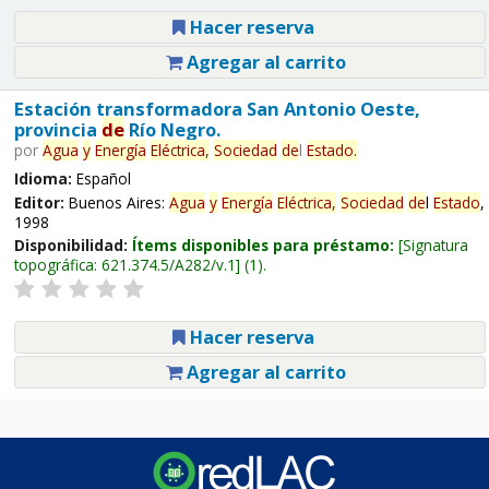
Hacer reserva
Agregar al carrito
Estación transformadora San Antonio Oeste,
provincia
de
Río Negro.
por
Agua
y
Energía
Eléctrica,
Sociedad
de
l
Estado
.
Idioma:
Español
Editor:
Buenos Aires:
Agua
y
Energía
Eléctrica,
Sociedad
de
l
Estado
,
1998
Disponibilidad:
Ítems disponibles para préstamo:
Signatura
topográfica:
621.374.5/A282/v.1
(1).
Hacer reserva
Agregar al carrito