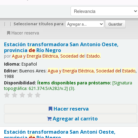
|
|
Seleccionar títulos para:
Hacer reserva
Estación transformadora San Antonio Oeste,
provincia
de
Río Negro
por
Agua
y
Energía
Eléctrica,
Sociedad
de
l
Estado
.
Idioma:
Español
Editor:
Buenos Aires:
Agua
y
Energía
Eléctrica,
Sociedad
de
l
Estado
,
1988
Disponibilidad:
Ítems disponibles para préstamo:
Signatura
topográfica:
621.374.5/A282/v.2
(3).
Hacer reserva
Agregar al carrito
Estación transformadora San Antoni Oeste,
provincia
de
Río Negro