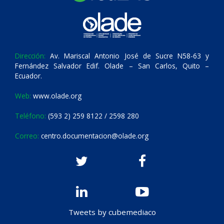
Dirección:
Av. Mariscal Antonio José de Sucre N58-63 y
Fernández Salvador Edif. Olade – San Carlos, Quito –
Ecuador.
Web:
www.olade.org
Teléfono:
(593 2) 259 8122 / 2598 280
Correo:
centro.documentacion@olade.org
Tweets by cubemediaco