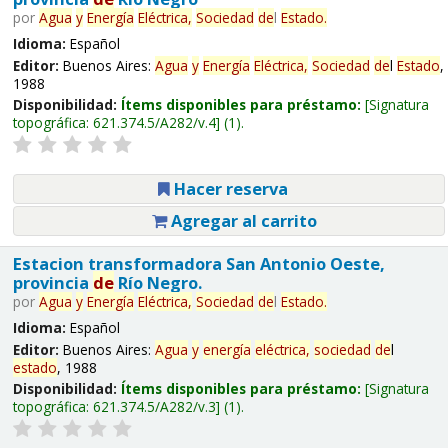
por
Agua
y
Energía
Eléctrica,
Sociedad
de
l
Estado
.
Idioma:
Español
Editor:
Buenos Aires:
Agua
y
Energía
Eléctrica,
Sociedad
de
l
Estado
,
1988
Disponibilidad:
Ítems disponibles para préstamo:
Signatura
topográfica:
621.374.5/A282/v.4
(1).
Hacer reserva
Agregar al carrito
Estacion transformadora San Antonio Oeste,
provincia
de
Río Negro.
por
Agua
y
Energía
Eléctrica,
Sociedad
de
l
Estado
.
Idioma:
Español
Editor:
Buenos Aires:
Agua
y
energía
eléctrica,
sociedad
de
l
estado
, 1988
Disponibilidad:
Ítems disponibles para préstamo:
Signatura
topográfica:
621.374.5/A282/v.3
(1).