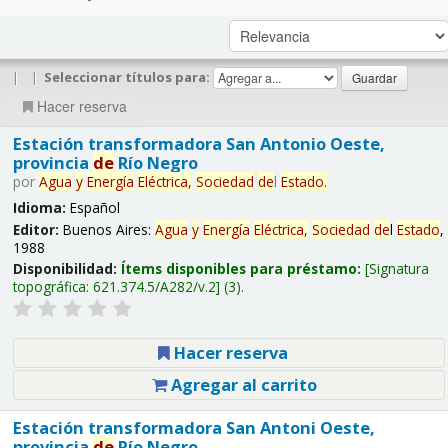
|
|
Seleccionar títulos para:
Hacer reserva
Estación transformadora San Antonio Oeste,
provincia
de
Río Negro
por
Agua
y
Energía
Eléctrica,
Sociedad
de
l
Estado
.
Idioma:
Español
Editor:
Buenos Aires:
Agua
y
Energía
Eléctrica,
Sociedad
de
l
Estado
,
1988
Disponibilidad:
Ítems disponibles para préstamo:
Signatura
topográfica:
621.374.5/A282/v.2
(3).
Hacer reserva
Agregar al carrito
Estación transformadora San Antoni Oeste,
provincia
de
Río Negro