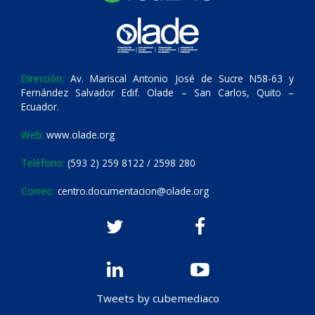
Dirección:
Av. Mariscal Antonio José de Sucre N58-63 y
Fernández Salvador Edif. Olade – San Carlos, Quito –
Ecuador.
Web:
www.olade.org
Teléfono:
(593 2) 259 8122 / 2598 280
Correo:
centro.documentacion@olade.org
Tweets by cubemediaco