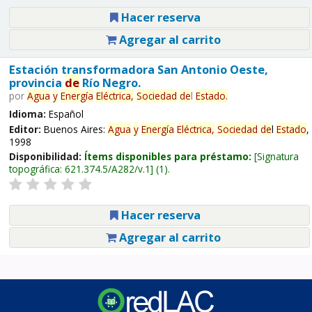
Hacer reserva
Agregar al carrito
Estación transformadora San Antonio Oeste,
provincia
de
Río Negro.
por
Agua
y
Energía
Eléctrica,
Sociedad
de
l
Estado
.
Idioma:
Español
Editor:
Buenos Aires:
Agua
y
Energía
Eléctrica,
Sociedad
de
l
Estado
,
1998
Disponibilidad:
Ítems disponibles para préstamo:
Signatura
topográfica:
621.374.5/A282/v.1
(1).
Hacer reserva
Agregar al carrito