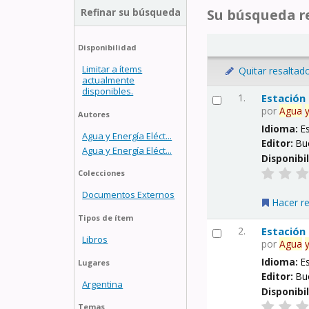
Refinar su búsqueda
Su búsqueda re
Disponibilidad
Limitar a ítems
Quitar resaltad
actualmente
disponibles.
1.
Estación
por
Agua
Autores
Idioma:
E
Agua y Energía Eléct...
Editor:
Bu
Agua y Energía Eléct...
Disponibi
Colecciones
Documentos Externos
Hacer r
Tipos de ítem
2.
Estación
Libros
por
Agua
Idioma:
E
Lugares
Editor:
Bu
Argentina
Disponibi
Temas