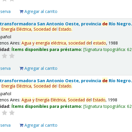
eserva
Agregar al carrito
 transformadora San Antonio Oeste, provincia
de
Río Negro
y
Energía
Eléctrica,
Sociedad
de
l
Estado
.
spañol
enos Aires:
Agua
y
energía
eléctrica,
sociedad
de
l
estado
, 1988
lidad:
Ítems disponibles para préstamo:
Signatura topográfica:
62
eserva
Agregar al carrito
 transformadora San Antonio Oeste, provincia
de
Río Negro
y
Energía
Eléctrica,
Sociedad
de
l
Estado
.
spañol
enos Aires:
Agua
y
Energía
Eléctrica,
Sociedad
de
l
Estado
, 1998
lidad:
Ítems disponibles para préstamo:
Signatura topográfica:
62
eserva
Agregar al carrito