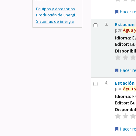
Equipos y Accesorios
Hacer r
Producción de Energí...
Sistemas de Energía
3.
Estacion
por
Agua
Idioma:
E
Editor:
Bu
Disponibi
Hacer r
4.
Estación
por
Agua
Idioma:
E
Editor:
Bu
Disponibi
Hacer r