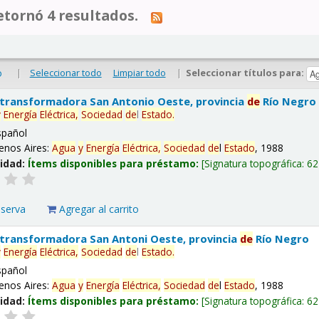
tornó 4 resultados.
|
Seleccionar todo
Limpiar todo
|
Seleccionar títulos para:
o
 transformadora San Antonio Oeste, provincia
de
Río Negro
y
Energía
Eléctrica,
Sociedad
de
l
Estado
.
spañol
enos Aires:
Agua
y
Energía
Eléctrica,
Sociedad
de
l
Estado
, 1988
lidad:
Ítems disponibles para préstamo:
Signatura topográfica:
62
eserva
Agregar al carrito
 transformadora San Antoni Oeste, provincia
de
Río Negro
y
Energía
Eléctrica,
Sociedad
de
l
Estado
.
spañol
enos Aires:
Agua
y
Energía
Eléctrica,
Sociedad
de
l
Estado
, 1988
lidad:
Ítems disponibles para préstamo:
Signatura topográfica:
62