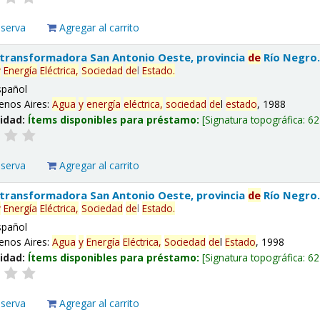
eserva
Agregar al carrito
 transformadora San Antonio Oeste, provincia
de
Río Negro
y
Energía
Eléctrica,
Sociedad
de
l
Estado
.
spañol
enos Aires:
Agua
y
energía
eléctrica,
sociedad
de
l
estado
, 1988
lidad:
Ítems disponibles para préstamo:
Signatura topográfica:
62
eserva
Agregar al carrito
 transformadora San Antonio Oeste, provincia
de
Río Negro
y
Energía
Eléctrica,
Sociedad
de
l
Estado
.
spañol
enos Aires:
Agua
y
Energía
Eléctrica,
Sociedad
de
l
Estado
, 1998
lidad:
Ítems disponibles para préstamo:
Signatura topográfica:
62
eserva
Agregar al carrito