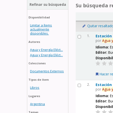
Refinar su búsqueda
Su búsqueda re
Disponibilidad
Limitar a ítems
Quitar resaltad
actualmente
disponibles.
1.
Estación
por
Agua
Autores
Idioma:
E
Agua y Energía Eléct...
Editor:
Bu
Agua y Energía Eléct...
Disponibi
Colecciones
Documentos Externos
Hacer r
Tipos de ítem
2.
Estación
Libros
por
Agua
Idioma:
E
Lugares
Editor:
Bu
Argentina
Disponibi
Temas