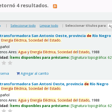
tornó 4 resultados.
|
Seleccionar todo
Limpiar todo
|
Seleccionar títulos para:
o
 transformadora San Antonio Oeste, provincia
de
Río Negro
y
Energía
Eléctrica,
Sociedad
de
l
Estado
.
spañol
enos Aires:
Agua
y
Energía
Eléctrica,
Sociedad
de
l
Estado
, 1988
lidad:
Ítems disponibles para préstamo:
Signatura topográfica:
62
eserva
Agregar al carrito
 transformadora San Antoni Oeste, provincia
de
Río Negro
y
Energía
Eléctrica,
Sociedad
de
l
Estado
.
spañol
enos Aires:
Agua
y
Energía
Eléctrica,
Sociedad
de
l
Estado
, 1988
lidad:
Ítems disponibles para préstamo:
Signatura topográfica:
62