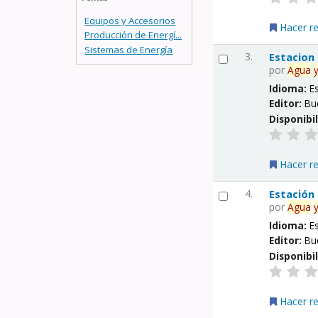
Equipos y Accesorios
Hacer r
Producción de Energí...
Sistemas de Energía
3.
Estacion
por
Agua
Idioma:
E
Editor:
Bu
Disponibi
Hacer r
4.
Estación
por
Agua
Idioma:
E
Editor:
Bu
Disponibi
Hacer r