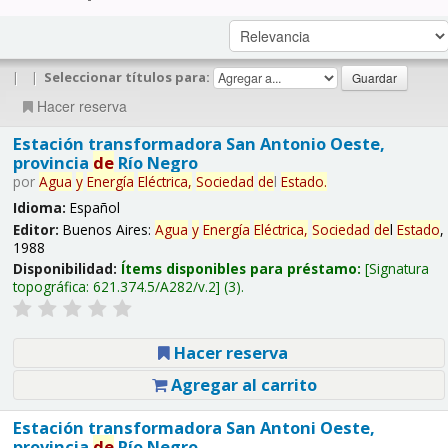
|
|
Seleccionar títulos para:
Hacer reserva
Estación transformadora San Antonio Oeste,
provincia
de
Río Negro
por
Agua
y
Energía
Eléctrica,
Sociedad
de
l
Estado
.
Idioma:
Español
Editor:
Buenos Aires:
Agua
y
Energía
Eléctrica,
Sociedad
de
l
Estado
,
1988
Disponibilidad:
Ítems disponibles para préstamo:
Signatura
topográfica:
621.374.5/A282/v.2
(3).
Hacer reserva
Agregar al carrito
Estación transformadora San Antoni Oeste,
provincia
de
Río Negro