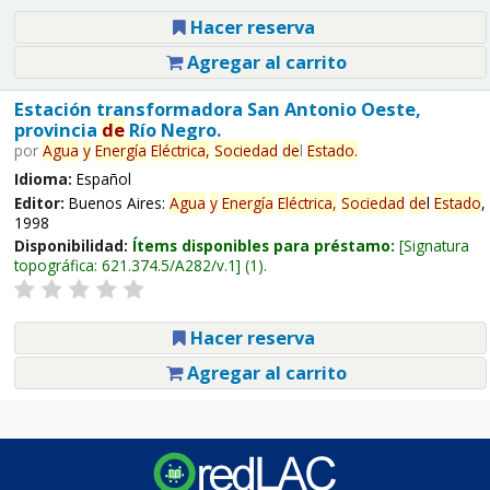
Hacer reserva
Agregar al carrito
Estación transformadora San Antonio Oeste,
provincia
de
Río Negro.
por
Agua
y
Energía
Eléctrica,
Sociedad
de
l
Estado
.
Idioma:
Español
Editor:
Buenos Aires:
Agua
y
Energía
Eléctrica,
Sociedad
de
l
Estado
,
1998
Disponibilidad:
Ítems disponibles para préstamo:
Signatura
topográfica:
621.374.5/A282/v.1
(1).
Hacer reserva
Agregar al carrito