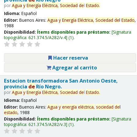
por
Agua
y
Energía
Eléctrica,
Sociedad
de
l
Estado
.
Idioma:
Español
Editor:
Buenos Aires:
Agua
y
Energía
Eléctrica,
Sociedad
de
l
Estado
,
1988
Disponibilidad:
Ítems disponibles para préstamo:
Signatura
topográfica:
621.374.5/A282/v.4
(1).
Hacer reserva
Agregar al carrito
Estacion transformadora San Antonio Oeste,
provincia
de
Río Negro.
por
Agua
y
Energía
Eléctrica,
Sociedad
de
l
Estado
.
Idioma:
Español
Editor:
Buenos Aires:
Agua
y
energía
eléctrica,
sociedad
de
l
estado
, 1988
Disponibilidad:
Ítems disponibles para préstamo:
Signatura
topográfica:
621.374.5/A282/v.3
(1).