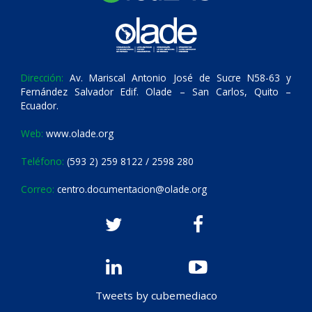
Dirección:
Av. Mariscal Antonio José de Sucre N58-63 y
Fernández Salvador Edif. Olade – San Carlos, Quito –
Ecuador.
Web:
www.olade.org
Teléfono:
(593 2) 259 8122 / 2598 280
Correo:
centro.documentacion@olade.org
Tweets by cubemediaco